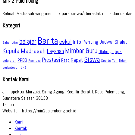
MIN 2 Palembang
Sebuah Madrasah yang mendidik para siswa/i beraklak mulia dan cerdas
Kategori
Berita
belajar
eskul
Info Penting
Jadwal Shalat
Bahan Ajar
Kepala Madrasah
Mimbar Guru
Layanan
Olahraga
Opini
Siswa
Prestasi
Rapat
PPDB
Ptsp
pelajaran
Sports
Tidak
Pramuka
Tari
berkategori
UKS
Kontak Kami
Jl. Inspektur Marzuki, Siring Agung, Kec. Ilir Barat I, Kota Palembang,
Sumatera Selatan 30138
Telpon :
Website : https://min2palembang.sch.id
Kami
Kontak
Link