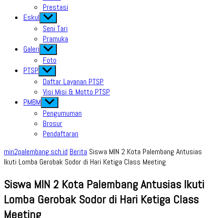
Prestasi
Eskul
Show
sub
Seni Tari
menu
Pramuka
Galeri
Show
sub
Foto
menu
PTSP
Show
sub
Daftar Layanan PTSP
menu
Visi Misi & Motto PTSP
PMBM
Show
sub
Pengumuman
menu
Brosur
Pendaftaran
min2palembang.sch.id
Berita
Siswa MIN 2 Kota Palembang Antusias
Ikuti Lomba Gerobak Sodor di Hari Ketiga Class Meeting
Siswa MIN 2 Kota Palembang Antusias Ikuti
Lomba Gerobak Sodor di Hari Ketiga Class
Meeting