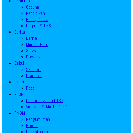
Fasilitas
Gedung
Pendidikan
Ruang Kelas
Perpus & UKS
Berita
Berita
Mimbar Guru
Siswa
Prestasi
Eskul
Seni Tari
Pramuka
Galeri
Foto
PTSP
Daftar Layanan PTSP
Visi Misi & Motto PTSP
PMBM
Pengumuman
Brosur
Pendaftaran