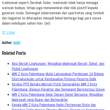
tradisional seperti Gerobak Sodor, madrasah tidak hanya menjaga
warisan budaya, tetapi juga menanamkan nilai-nilai positif kepada
generasi muda. Semangat kebersamaan dan sportivitas yang tumbuh
dari kegiatan ini diharapkan menjadi bekal berharga bagi para siswa
dalam kehidupan sehari-hari. (an)
37
Likes
Author:
Andri
Related Posts
Aksi Bersih Lingkungan, Wujudkan Madrasah Bersih, Sehat, dan
Peduli Lingkungan
MIN 2 Kota Palembang Mulai Laksanakan Pembinaan 14 Bidang
Ekstrakurikuler untuk Kembangkan Potensi Peserta Didik
Atraksi PPS Betako Merpati Putih Semarakkan MIN 2 Kota
Palembang, Bangun Karakter dan Semangat Berprestasi Siswa
MIN 2 Kota Palembang Gelar Senam Sehat Bersama, Wujudkan
Madrasah yang Bugar dan Berkarakter
Kepala MIN 2 Kota Palembang Hadiri Pertemuan Rutin dan
Pelatihan Table Manner Dharma Wanita Persatuan Kementerian