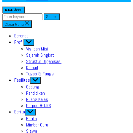
Menu
Search
Close Menu
Beranda
Profil
Show
sub
Visi dan Misi
menu
Sejarah Singkat
Struktur Organisasi
Kamad
Tugas & Fungsi
Fasilitas
Show
sub
Gedung
menu
Pendidikan
Ruang Kelas
Perpus & UKS
Berita
Show
sub
Berita
menu
Mimbar Guru
Siswa