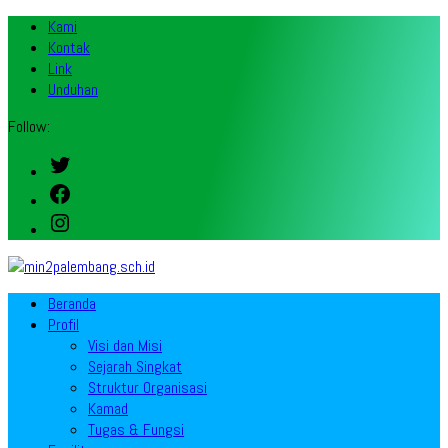
Kami
Kontak
Link
Unduhan
Follow:
Twitter
Facebook
Instagram
Beranda
Profil
Visi dan Misi
Sejarah Singkat
Struktur Organisasi
Kamad
Tugas & Fungsi