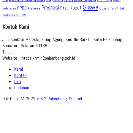
Siswa
Prestasi
Rapat
PPDB
Ptsp
pelajaran
Sports
Tidak
Pramuka
Tari
berkategori
UKS
Kontak Kami
Jl. Inspektur Marzuki, Siring Agung, Kec. Ilir Barat I, Kota Palembang,
Sumatera Selatan 30138
Telpon :
Website : https://min2palembang.sch.id
Kami
Kontak
Link
Unduhan
Hak Cipta © 2021
MIN 2 Palembang, Sumsel