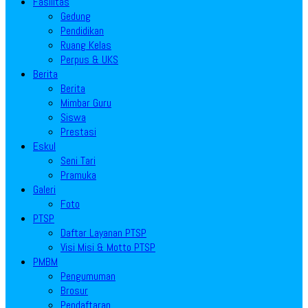
Fasilitas
Gedung
Pendidikan
Ruang Kelas
Perpus & UKS
Berita
Berita
Mimbar Guru
Siswa
Prestasi
Eskul
Seni Tari
Pramuka
Galeri
Foto
PTSP
Daftar Layanan PTSP
Visi Misi & Motto PTSP
PMBM
Pengumuman
Brosur
Pendaftaran