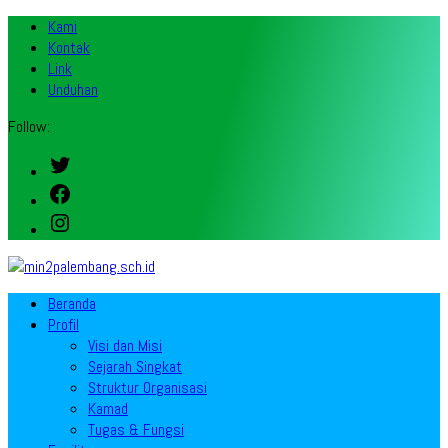
Kami
Kontak
Link
Unduhan
Follow:
Twitter
Facebook
Instagram
Beranda
Profil
Visi dan Misi
Sejarah Singkat
Struktur Organisasi
Kamad
Tugas & Fungsi