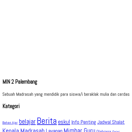
MIN 2 Palembang
Sebuah Madrasah yang mendidik para siswa/i beraklak mulia dan cerdas
Kategori
Berita
belajar
eskul
Info Penting
Jadwal Shalat
Bahan Ajar
Kepala Madrasah
Mimbar Guru
Layanan
Olahraga
Opini