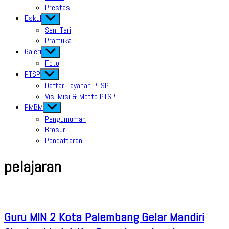
Prestasi
Eskul
Show
sub
Seni Tari
menu
Pramuka
Galeri
Show
sub
Foto
menu
PTSP
Show
sub
Daftar Layanan PTSP
menu
Visi Misi & Motto PTSP
PMBM
Show
sub
Pengumuman
menu
Brosur
Pendaftaran
pelajaran
Guru MIN 2 Kota Palembang Gelar Mandiri