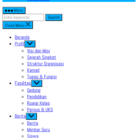
Menu
Search
Close Menu
Beranda
Profil
Show
sub
Visi dan Misi
menu
Sejarah Singkat
Struktur Organisasi
Kamad
Tugas & Fungsi
Fasilitas
Show
sub
Gedung
menu
Pendidikan
Ruang Kelas
Perpus & UKS
Berita
Show
sub
Berita
menu
Mimbar Guru
Siswa