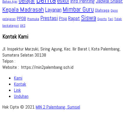
belajar
eskul
Info Penting
Jadwal Shalat
Bahan Ajar
Kepala Madrasah
Mimbar Guru
Layanan
Olahraga
Opini
Siswa
Prestasi
Rapat
PPDB
Ptsp
pelajaran
Sports
Tidak
Pramuka
Tari
berkategori
UKS
Kontak Kami
Jl. Inspektur Marzuki, Siring Agung, Kec. Ilir Barat I, Kota Palembang,
Sumatera Selatan 30138
Telpon :
Website : https://min2palembang.sch.id
Kami
Kontak
Link
Unduhan
Hak Cipta © 2021
MIN 2 Palembang, Sumsel