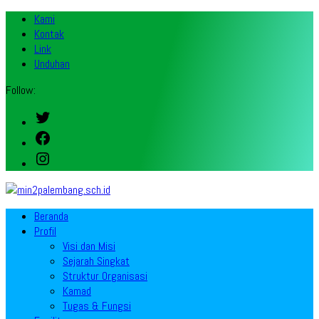
Kami
Kontak
Link
Unduhan
Follow:
Twitter
Facebook
Instagram
Beranda
Profil
Visi dan Misi
Sejarah Singkat
Struktur Organisasi
Kamad
Tugas & Fungsi