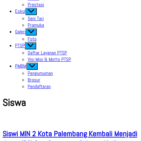
Prestasi
Eskul
Show
sub
Seni Tari
menu
Pramuka
Galeri
Show
sub
Foto
menu
PTSP
Show
sub
Daftar Layanan PTSP
menu
Visi Misi & Motto PTSP
PMBM
Show
sub
Pengumuman
menu
Brosur
Pendaftaran
Siswa
Siswi MIN 2 Kota Palembang Kembali Menjadi