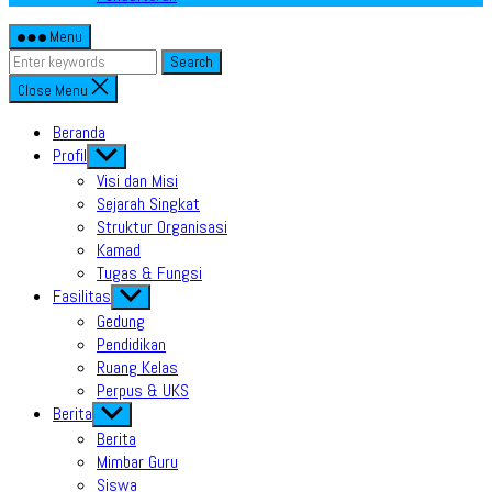
Menu
Search
Close Menu
Beranda
Profil
Show
sub
Visi dan Misi
menu
Sejarah Singkat
Struktur Organisasi
Kamad
Tugas & Fungsi
Fasilitas
Show
sub
Gedung
menu
Pendidikan
Ruang Kelas
Perpus & UKS
Berita
Show
sub
Berita
menu
Mimbar Guru
Siswa