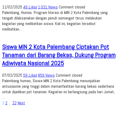
11/02/2025
49
Likes
1,031 Views
Comment closed
Palembang, Humas. Program literasi di MIN 2 Kota Palembang yang
tengah dilaksanakan dengan penuh semangat terus melakukan
kegiatan yang melibatkan siswa. Kali ini, kegiatan tersebut
melibatkan…
Siswa MIN 2 Kota Palembang Ciptakan Pot
Tanaman dari Barang Bekas, Dukung Program
Adiwiyata Nasional 2025
07/02/2025
59
Likes
859 Views
Comment closed
Palembang humas, Siswa MIN 2 Kota Palembang menunjukkan
antusiasme yang tinggi dalam memanfaatkan barang bekas sederhana
untuk dijadikan pot tanaman. Kegiatan ini berlangsung pada hari Jumat,
…
Paginasi
1
2
…
22
Next
pos