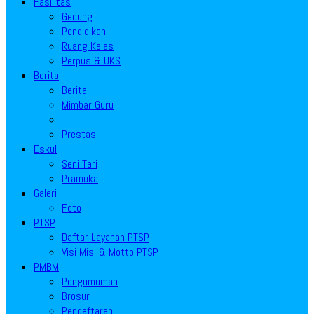
Fasilitas
Gedung
Pendidikan
Ruang Kelas
Perpus & UKS
Berita
Berita
Mimbar Guru
Siswa
Prestasi
Eskul
Seni Tari
Pramuka
Galeri
Foto
PTSP
Daftar Layanan PTSP
Visi Misi & Motto PTSP
PMBM
Pengumuman
Brosur
Pendaftaran