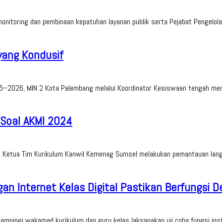
toring dan pembinaan kepatuhan layanan publik serta Pejabat Pengelola
yang Kondusif
5–2026, MIN 2 Kota Palembang melalui Koordinator Kesiswaan tengah men
 Soal AKMI 2024
Ketua Tim Kurikulum Kanwil Kemenag Sumsel melakukan pemantauan langsu
ngan Internet Kelas Digital Pastikan Berfungsi 
mpingi wakamad kurikulum dan guru kelas laksanakan uji coba fungsi instal