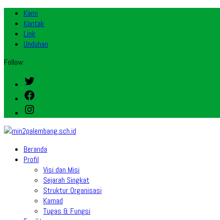
Kami
Kontak
Link
Unduhan
Follow:
Twitter
Facebook
Instagram
Beranda
Profil
Visi dan Misi
Sejarah Singkat
Struktur Organisasi
Kamad
Tugas & Fungsi