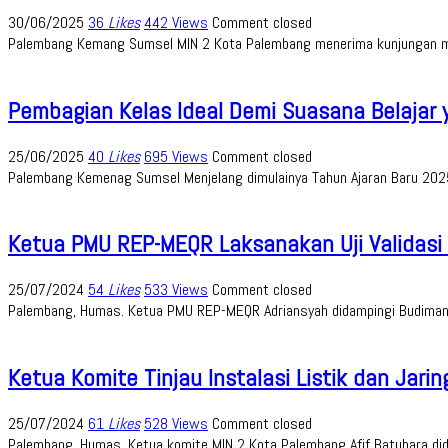
30/06/2025
36
Likes
442 Views
Comment closed
Palembang Kemang Sumsel MIN 2 Kota Palembang menerima kunjungan moni
Pembagian Kelas Ideal Demi Suasana Belajar 
25/06/2025
40
Likes
695 Views
Comment closed
Palembang Kemenag Sumsel Menjelang dimulainya Tahun Ajaran Baru 202
Ketua PMU REP-MEQR Laksanakan Uji Validasi
25/07/2024
54
Likes
533 Views
Comment closed
Palembang, Humas. Ketua PMU REP-MEQR Adriansyah didampingi Budiman 
Ketua Komite Tinjau Instalasi Listik dan Jari
25/07/2024
61
Likes
528 Views
Comment closed
Palembang, Humas. Ketua komite MIN 2 Kota Palembang Afif Batubara dida