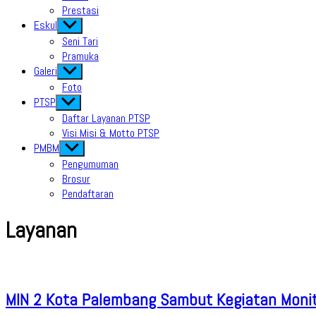
Prestasi
Eskul
Show
sub
Seni Tari
menu
Pramuka
Galeri
Show
sub
Foto
menu
PTSP
Show
sub
Daftar Layanan PTSP
menu
Visi Misi & Motto PTSP
PMBM
Show
sub
Pengumuman
menu
Brosur
Pendaftaran
Layanan
MIN 2 Kota Palembang Sambut Kegiatan Monit