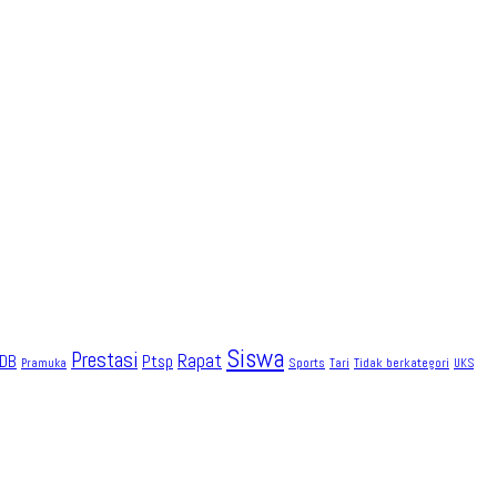
Siswa
Prestasi
Rapat
DB
Ptsp
Sports
Tidak berkategori
Pramuka
Tari
UKS