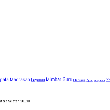
pala Madrasah
Mimbar Guru
Layanan
PP
Olahraga
Opini
pelajaran
umatera Selatan 30138