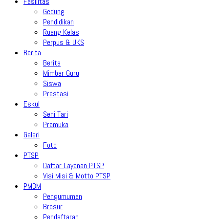
Fasilitas
Gedung
Pendidikan
Ruang Kelas
Perpus & UKS
Berita
Berita
Mimbar Guru
Siswa
Prestasi
Eskul
Seni Tari
Pramuka
Galeri
Foto
PTSP
Daftar Layanan PTSP
Visi Misi & Motto PTSP
PMBM
Pengumuman
Brosur
Pendaftaran