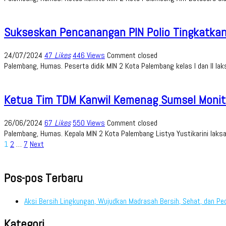
Sukseskan Pencanangan PIN Polio Tingkatkan
24/07/2024
47
Likes
446 Views
Comment closed
Palembang, Humas. Peserta didik MIN 2 Kota Palembang kelas I dan II l
Ketua Tim TDM Kanwil Kemenag Sumsel Monitor
26/06/2024
67
Likes
550 Views
Comment closed
Palembang, Humas. Kepala MIN 2 Kota Palembang Listya Yustikarini lak
Paginasi
1
2
…
7
Next
pos
Pos-pos Terbaru
Aksi Bersih Lingkungan, Wujudkan Madrasah Bersih, Sehat, dan Pe
Kategori