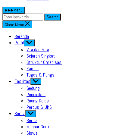
Menu
Search
Close Menu
Beranda
Profil
Show
sub
Visi dan Misi
menu
Sejarah Singkat
Struktur Organisasi
Kamad
Tugas & Fungsi
Fasilitas
Show
sub
Gedung
menu
Pendidikan
Ruang Kelas
Perpus & UKS
Berita
Show
sub
Berita
menu
Mimbar Guru
Siswa