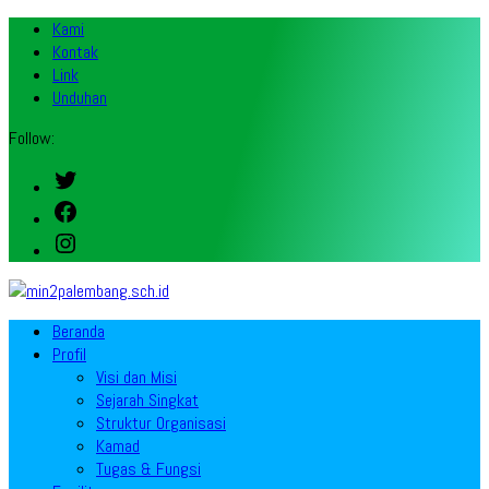
Kami
Kontak
Link
Unduhan
Follow:
Twitter
Facebook
Instagram
Beranda
Profil
Visi dan Misi
Sejarah Singkat
Struktur Organisasi
Kamad
Tugas & Fungsi