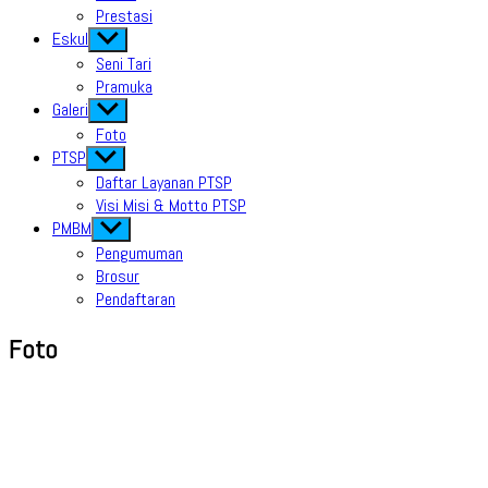
Prestasi
Eskul
Show
sub
Seni Tari
menu
Pramuka
Galeri
Show
sub
Foto
menu
PTSP
Show
sub
Daftar Layanan PTSP
menu
Visi Misi & Motto PTSP
PMBM
Show
sub
Pengumuman
menu
Brosur
Pendaftaran
Foto