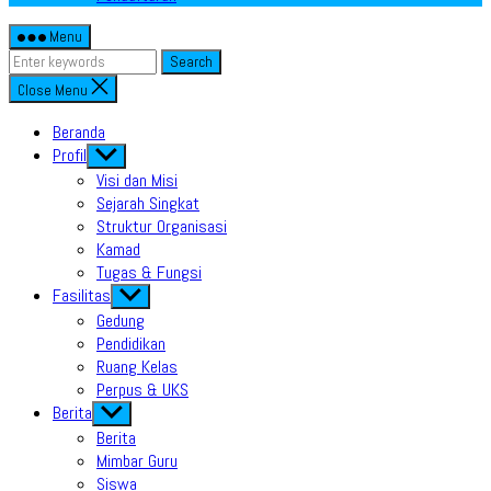
Menu
Search
Close Menu
Beranda
Profil
Show
sub
Visi dan Misi
menu
Sejarah Singkat
Struktur Organisasi
Kamad
Tugas & Fungsi
Fasilitas
Show
sub
Gedung
menu
Pendidikan
Ruang Kelas
Perpus & UKS
Berita
Show
sub
Berita
menu
Mimbar Guru
Siswa