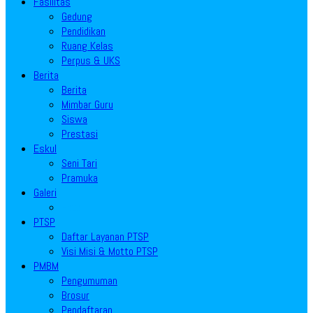
Fasilitas
Gedung
Pendidikan
Ruang Kelas
Perpus & UKS
Berita
Berita
Mimbar Guru
Siswa
Prestasi
Eskul
Seni Tari
Pramuka
Galeri
Foto
PTSP
Daftar Layanan PTSP
Visi Misi & Motto PTSP
PMBM
Pengumuman
Brosur
Pendaftaran