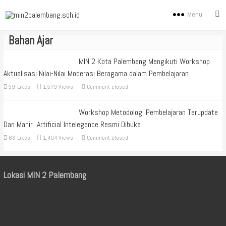
Menu
Bahan Ajar
MIN 2 Kota Palembang Mengikuti Workshop
Aktualisasi Nilai-Nilai Moderasi Beragama dalam Pembelajaran
59
Likes
1,579 Views
Comment closed
Workshop Metodologi Pembelajaran Terupdate
Dan Mahir Artificial Intelegence Resmi Dibuka
63
Likes
1,404 Views
Comment closed
Lokasi MIN 2 Palembang