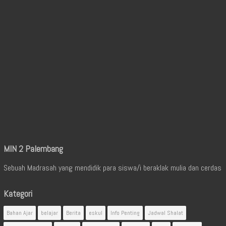
MIN 2 Palembang
Sebuah Madrasah yang mendidik para siswa/i beraklak mulia dan cerdas
Kategori
Bahan Ajar
belajar
Berita
eskul
Info Penting
Jadwal Shalat