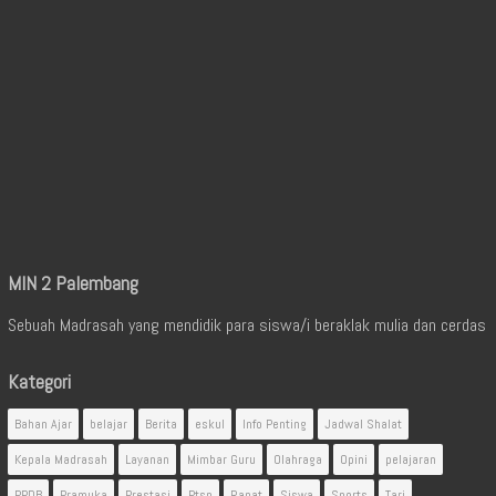
MIN 2 Palembang
Sebuah Madrasah yang mendidik para siswa/i beraklak mulia dan cerdas
Kategori
Bahan Ajar
belajar
Berita
eskul
Info Penting
Jadwal Shalat
Kepala Madrasah
Layanan
Mimbar Guru
Olahraga
Opini
pelajaran
PPDB
Pramuka
Prestasi
Ptsp
Rapat
Siswa
Sports
Tari