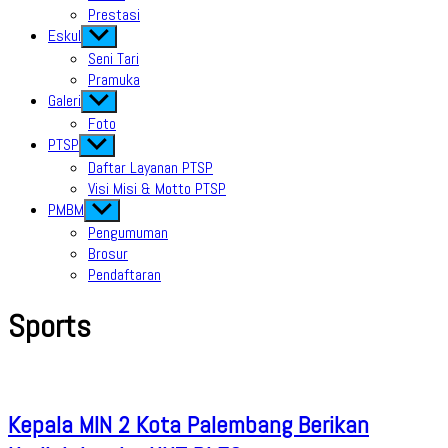
Prestasi
Eskul
Show
sub
Seni Tari
menu
Pramuka
Galeri
Show
sub
Foto
menu
PTSP
Show
sub
Daftar Layanan PTSP
menu
Visi Misi & Motto PTSP
PMBM
Show
sub
Pengumuman
menu
Brosur
Pendaftaran
Sports
Kepala MIN 2 Kota Palembang Berikan