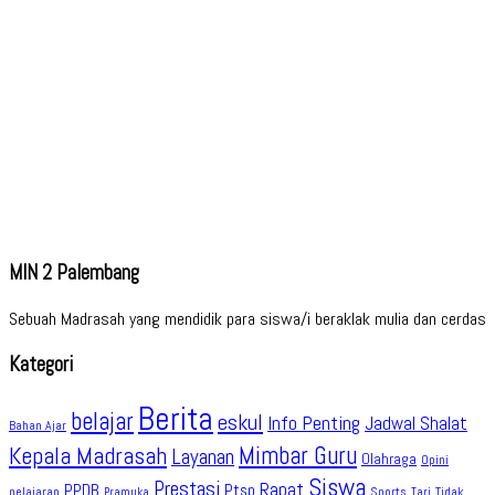
MIN 2 Palembang
Sebuah Madrasah yang mendidik para siswa/i beraklak mulia dan cerdas
Kategori
Berita
belajar
eskul
Info Penting
Jadwal Shalat
Bahan Ajar
Kepala Madrasah
Mimbar Guru
Layanan
Olahraga
Opini
Siswa
Prestasi
Rapat
PPDB
Ptsp
pelajaran
Sports
Tidak
Pramuka
Tari