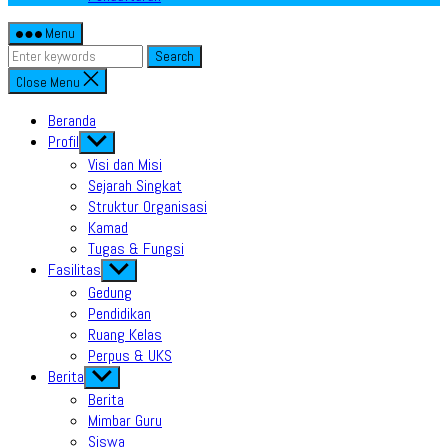
Menu
Search
Close Menu
Beranda
Profil
Show
sub
Visi dan Misi
menu
Sejarah Singkat
Struktur Organisasi
Kamad
Tugas & Fungsi
Fasilitas
Show
sub
Gedung
menu
Pendidikan
Ruang Kelas
Perpus & UKS
Berita
Show
sub
Berita
menu
Mimbar Guru
Siswa