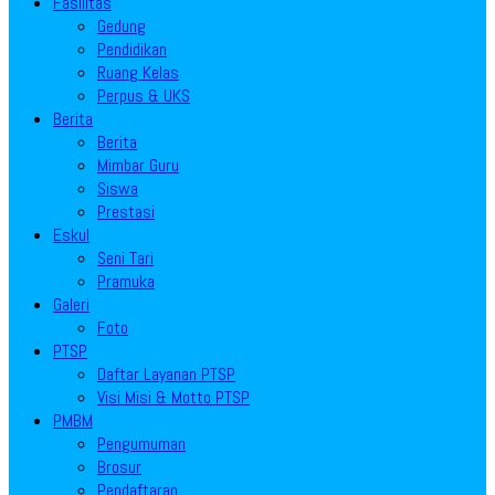
Fasilitas
Gedung
Pendidikan
Ruang Kelas
Perpus & UKS
Berita
Berita
Mimbar Guru
Siswa
Prestasi
Eskul
Seni Tari
Pramuka
Galeri
Foto
PTSP
Daftar Layanan PTSP
Visi Misi & Motto PTSP
PMBM
Pengumuman
Brosur
Pendaftaran