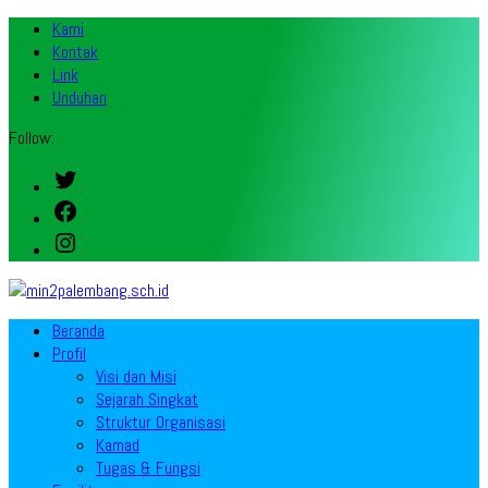
Kami
Kontak
Link
Unduhan
Follow:
Twitter
Facebook
Instagram
Beranda
Profil
Visi dan Misi
Sejarah Singkat
Struktur Organisasi
Kamad
Tugas & Fungsi