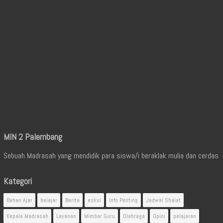
MIN 2 Palembang
Sebuah Madrasah yang mendidik para siswa/i beraklak mulia dan cerdas
Kategori
Bahan Ajar
belajar
Berita
eskul
Info Penting
Jadwal Shalat
Kepala Madrasah
Layanan
Mimbar Guru
Olahraga
Opini
pelajaran