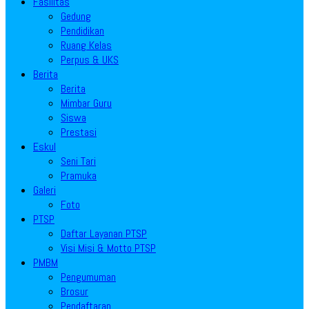
Fasilitas
Gedung
Pendidikan
Ruang Kelas
Perpus & UKS
Berita
Berita
Mimbar Guru
Siswa
Prestasi
Eskul
Seni Tari
Pramuka
Galeri
Foto
PTSP
Daftar Layanan PTSP
Visi Misi & Motto PTSP
PMBM
Pengumuman
Brosur
Pendaftaran