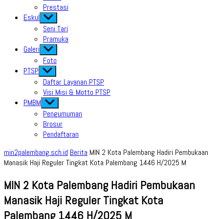
Prestasi
Eskul
Show
sub
Seni Tari
menu
Pramuka
Galeri
Show
sub
Foto
menu
PTSP
Show
sub
Daftar Layanan PTSP
menu
Visi Misi & Motto PTSP
PMBM
Show
sub
Pengumuman
menu
Brosur
Pendaftaran
min2palembang.sch.id
Berita
MIN 2 Kota Palembang Hadiri Pembukaan
Manasik Haji Reguler Tingkat Kota Palembang 1446 H/2025 M
MIN 2 Kota Palembang Hadiri Pembukaan
Manasik Haji Reguler Tingkat Kota
Palembang 1446 H/2025 M