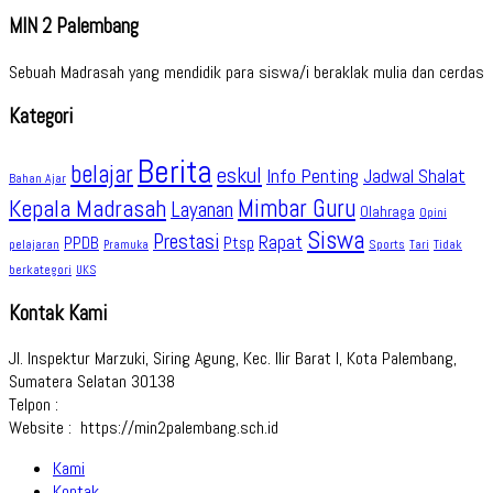
MIN 2 Palembang
Sebuah Madrasah yang mendidik para siswa/i beraklak mulia dan cerdas
Kategori
Berita
belajar
eskul
Info Penting
Jadwal Shalat
Bahan Ajar
Kepala Madrasah
Mimbar Guru
Layanan
Olahraga
Opini
Siswa
Prestasi
Rapat
PPDB
Ptsp
pelajaran
Sports
Tidak
Pramuka
Tari
berkategori
UKS
Kontak Kami
Jl. Inspektur Marzuki, Siring Agung, Kec. Ilir Barat I, Kota Palembang,
Sumatera Selatan 30138
Telpon :
Website : https://min2palembang.sch.id
Kami
Kontak