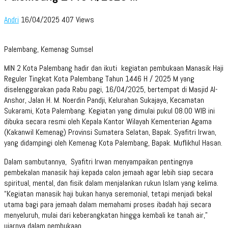
Andri
16/04/2025
407 Views
Palembang, Kemenag Sumsel
MIN 2 Kota Palembang hadir dan ikuti kegiatan pembukaan Manasik Haji
Reguler Tingkat Kota Palembang Tahun 1446 H / 2025 M yang
diselenggarakan pada Rabu pagi, 16/04/2025, bertempat di Masjid Al-
Anshor, Jalan H. M. Noerdin Pandji, Kelurahan Sukajaya, Kecamatan
Sukarami, Kota Palembang. Kegiatan yang dimulai pukul 08.00 WIB ini
dibuka secara resmi oleh Kepala Kantor Wilayah Kementerian Agama
(Kakanwil Kemenag) Provinsi Sumatera Selatan, Bapak. Syafitri Irwan,
yang didampingi oleh Kemenag Kota Palembang, Bapak. Muflikhul Hasan.
Dalam sambutannya, Syafitri Irwan menyampaikan pentingnya
pembekalan manasik haji kepada calon jemaah agar lebih siap secara
spiritual, mental, dan fisik dalam menjalankan rukun Islam yang kelima.
“Kegiatan manasik haji bukan hanya seremonial, tetapi menjadi bekal
utama bagi para jemaah dalam memahami proses ibadah haji secara
menyeluruh, mulai dari keberangkatan hingga kembali ke tanah air,”
ujarnya dalam pembukaan.