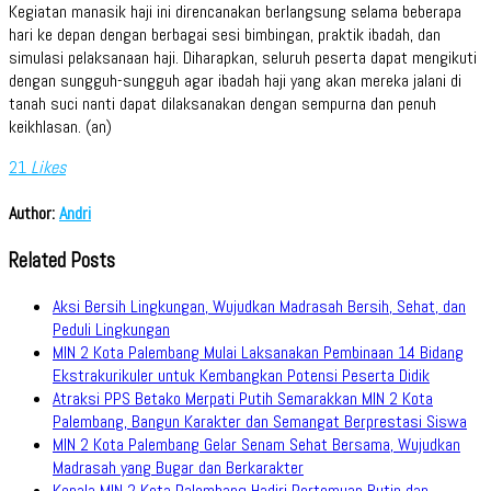
Kegiatan manasik haji ini direncanakan berlangsung selama beberapa
hari ke depan dengan berbagai sesi bimbingan, praktik ibadah, dan
simulasi pelaksanaan haji. Diharapkan, seluruh peserta dapat mengikuti
dengan sungguh-sungguh agar ibadah haji yang akan mereka jalani di
tanah suci nanti dapat dilaksanakan dengan sempurna dan penuh
keikhlasan. (an)
21
Likes
Author:
Andri
Related Posts
Aksi Bersih Lingkungan, Wujudkan Madrasah Bersih, Sehat, dan
Peduli Lingkungan
MIN 2 Kota Palembang Mulai Laksanakan Pembinaan 14 Bidang
Ekstrakurikuler untuk Kembangkan Potensi Peserta Didik
Atraksi PPS Betako Merpati Putih Semarakkan MIN 2 Kota
Palembang, Bangun Karakter dan Semangat Berprestasi Siswa
MIN 2 Kota Palembang Gelar Senam Sehat Bersama, Wujudkan
Madrasah yang Bugar dan Berkarakter
Kepala MIN 2 Kota Palembang Hadiri Pertemuan Rutin dan