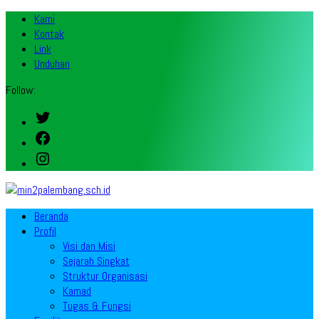
Kami
Kontak
Link
Unduhan
Follow:
Twitter
Facebook
Instagram
Beranda
Profil
Visi dan Misi
Sejarah Singkat
Struktur Organisasi
Kamad
Tugas & Fungsi