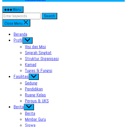
Menu
Search
Close Menu
Beranda
Profil
Show
sub
Visi dan Misi
menu
Sejarah Singkat
Struktur Organisasi
Kamad
Tugas & Fungsi
Fasilitas
Show
sub
Gedung
menu
Pendidikan
Ruang Kelas
Perpus & UKS
Berita
Show
sub
Berita
menu
Mimbar Guru
Siswa