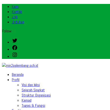
Kami
Kontak
Link
Unduhan
Follow:
Twitter
Facebook
Instagram
Beranda
Profil
Visi dan Misi
Sejarah Singkat
Struktur Organisasi
Kamad
Tugas & Fungsi