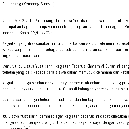
Palembang (Kemenag Sumsel)
Kepala MIN 2 Kota Palembang, Ibu Listya Yustikarini, bersama seluruh c
merupakan bagian dari upaya mendukung program Kementerian Agama Repu
Indonesia Senin, 17/03/2025.
Kegiatan yang dilaksanakan ini turut melibatkan seluruh elemen madras
waktu yang bersamaan, sebagai bentuk penghormatan dan kecintaan terh
lingkungan madrasah.
Menurut Ibu Listya Yustikarini, kegiatan Tadarus Khatam Al-Quran ini sa
teladan yang baik kepada para siswa dalam memupuk keimanan dan keta
Kegiatan ini juga sejalan dengan upaya pemerintah dalam mendukung prog
dapat meningkatkan minat baca Al-Quran di kalangan generasi muda serta
bekerja sama dengan beberapa madrasah dan lembaga pendidikan lainnya 
memastikan pencapaian rekor tersebut. Selain itu, acara ini juga menja
Ibu Listya Yustikarini berharap agar kegiatan tadarus ini dapat dilakuka
mengajak lebih banyak orang untuk terlibat. Saya percaya, dengan kesung
pungkasnya.(an)