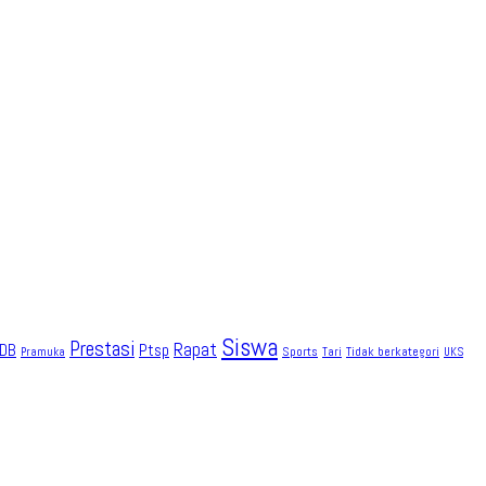
Siswa
Prestasi
Rapat
DB
Ptsp
Sports
Tidak berkategori
Pramuka
Tari
UKS