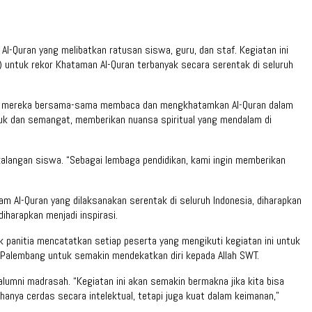
l-Quran yang melibatkan ratusan siswa, guru, dan staf. Kegiatan ini
untuk rekor Khataman Al-Quran terbanyak secara serentak di seluruh
annya, mereka bersama-sama membaca dan mengkhatamkan Al-Quran dalam
yuk dan semangat, memberikan nuansa spiritual yang mendalam di
 kalangan siswa. “Sebagai lembaga pendidikan, kami ingin memberikan
m Al-Quran yang dilaksanakan serentak di seluruh Indonesia, diharapkan
iharapkan menjadi inspirasi.
panitia mencatatkan setiap peserta yang mengikuti kegiatan ini untuk
a Palembang untuk semakin mendekatkan diri kepada Allah SWT.
 alumni madrasah. “Kegiatan ini akan semakin bermakna jika kita bisa
hanya cerdas secara intelektual, tetapi juga kuat dalam keimanan,”