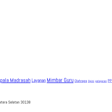
pala Madrasah
Mimbar Guru
Layanan
PP
Olahraga
Opini
pelajaran
umatera Selatan 30138