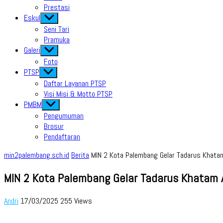
Prestasi
Eskul
Show
sub
Seni Tari
menu
Pramuka
Galeri
Show
sub
Foto
menu
PTSP
Show
sub
Daftar Layanan PTSP
menu
Visi Misi & Motto PTSP
PMBM
Show
sub
Pengumuman
menu
Brosur
Pendaftaran
min2palembang.sch.id
Berita
MIN 2 Kota Palembang Gelar Tadarus Khatam
MIN 2 Kota Palembang Gelar Tadarus Khatam 
Andri
17/03/2025
255 Views