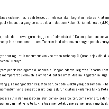
ivitas akademik madrasah tersebut melaksanakan kegiatan Tadarus Khatam A
blik Indonesia yang tercatat dalam Museum Rekor Dunia Indonesia (MURI) 
ah, mulai dari siswa, guru, hingga staf administratif. Dalam pelaksana
adap kitab suci umat Islam. Tadarus ini dilaksanakan dengan penuh khus
ngat penting untuk menumbuhkan kecintaan terhadap Al-Quran sejak dini di
kwaan” ujarnya
ram pendidikan agama di Indonesia. Dengan adanya kegiatan Tadarus Khata
 mempererat ukhuwah islamiyah di antara umat Muslim. Kegiatan ini juga d
yang juga mengadakan kegiatan serupa pada waktu yang bersamaan. Pihak 
di momentum yang sangat berarti bagi seluruh civitas akademika MIN 2 Kot
n secara rutin dan melibatkan lebih banyak peserta, terutama orang tua dan
guhan dan niat yang baik, kita bisa mencetak generasi penerus yang tidak 