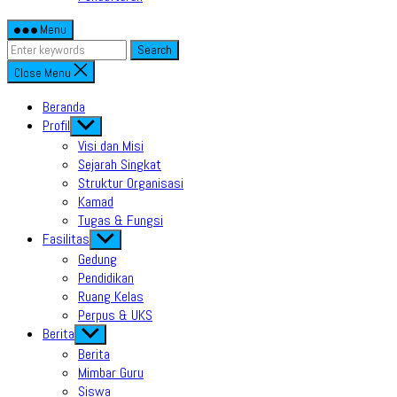
Menu
Search
Close Menu
Beranda
Profil
Show
sub
Visi dan Misi
menu
Sejarah Singkat
Struktur Organisasi
Kamad
Tugas & Fungsi
Fasilitas
Show
sub
Gedung
menu
Pendidikan
Ruang Kelas
Perpus & UKS
Berita
Show
sub
Berita
menu
Mimbar Guru
Siswa