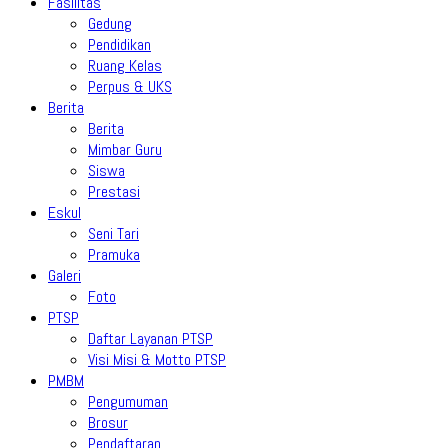
Fasilitas
Gedung
Pendidikan
Ruang Kelas
Perpus & UKS
Berita
Berita
Mimbar Guru
Siswa
Prestasi
Eskul
Seni Tari
Pramuka
Galeri
Foto
PTSP
Daftar Layanan PTSP
Visi Misi & Motto PTSP
PMBM
Pengumuman
Brosur
Pendaftaran