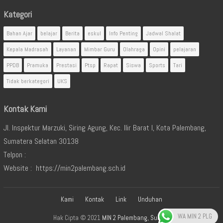
Kategori
Bahan Ajar
belajar
Berita
eskul
Info Penting
Jadwal Shalat
Kepala Madrasah
Layanan
Mimbar Guru
Olahraga
Opini
pelajaran
PPDB
Pramuka
Prestasi
Ptsp
Rapat
Siswa
Sports
Tari
Tidak berkategori
UKS
Kontak Kami
Jl. Inspektur Marzuki, Siring Agung, Kec. Ilir Barat I, Kota Palembang,
Sumatera Selatan 30138
Telpon :
Website : https://min2palembang.sch.id
Kami
Kontak
Link
Unduhan
WA MIN 2 PLG
Hak Cipta © 2021
MIN 2 Palembang, Sumsel