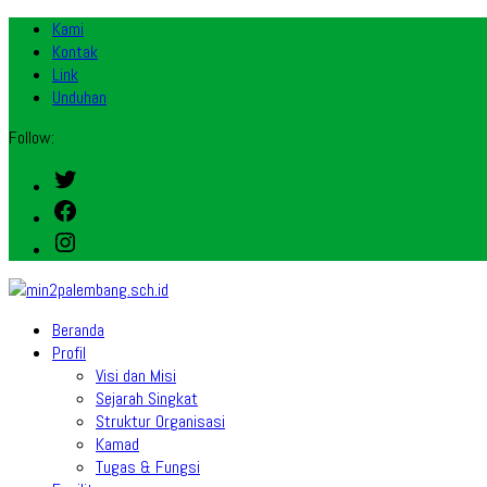
Kami
Kontak
Link
Unduhan
Follow:
Twitter
Facebook
Instagram
Beranda
Profil
Visi dan Misi
Sejarah Singkat
Struktur Organisasi
Kamad
Tugas & Fungsi