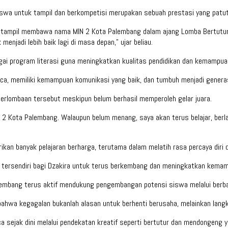
swa untuk tampil dan berkompetisi merupakan sebuah prestasi yang patut 
i tampil membawa nama MIN 2 Kota Palembang dalam ajang Lomba Bertutu
menjadi lebih baik lagi di masa depan,” ujar beliau.
i program literasi guna meningkatkan kualitas pendidikan dan kemampu
ca, memiliki kemampuan komunikasi yang baik, dan tumbuh menjadi generasi
erlombaan tersebut meskipun belum berhasil memperoleh gelar juara.
Kota Palembang. Walaupun belum menang, saya akan terus belajar, berlati
an banyak pelajaran berharga, terutama dalam melatih rasa percaya diri 
 tersendiri bagi Dzakira untuk terus berkembang dan meningkatkan kemampu
lembang terus aktif mendukung pengembangan potensi siswa melalui berbag
bahwa kegagalan bukanlah alasan untuk berhenti berusaha, melainkan langk
 sejak dini melalui pendekatan kreatif seperti bertutur dan mendongeng