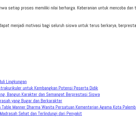
 setiap proses memiliki nilai berharga. Keberanian untuk mencoba dan 
apat menjadi motivasi bagi seluruh siswa untuk terus berkarya, berprest
duli Lingkungan
trakurikuler untuk Kembangkan Potensi Peserta Didik
ang, Bangun Karakter dan Semangat Berprestasi Siswa
rasah yang Bugar dan Berkarakter
han Table Manner Dharma Wanita Persatuan Kementerian Agama Kota Palem
adrasah Sehat dan Terlindungi dari Penyakit