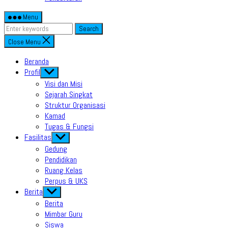
Menu
Search
Close Menu
Beranda
Profil
Show
sub
Visi dan Misi
menu
Sejarah Singkat
Struktur Organisasi
Kamad
Tugas & Fungsi
Fasilitas
Show
sub
Gedung
menu
Pendidikan
Ruang Kelas
Perpus & UKS
Berita
Show
sub
Berita
menu
Mimbar Guru
Siswa