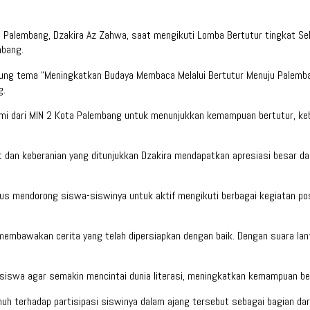
a Palembang, Dzakira Az Zahwa, saat mengikuti Lomba Bertutur tingkat S
mbang.
ng tema “Meningkatkan Budaya Membaca Melalui Bertutur Menuju Palemban
g.
smi dari MIN 2 Kota Palembang untuk menunjukkan kemampuan bertutur, keb
t dan keberanian yang ditunjukkan Dzakira mendapatkan apresiasi besar da
rus mendorong siswa-siswinya untuk aktif mengikuti berbagai kegiatan p
ri membawakan cerita yang telah dipersiapkan dengan baik. Dengan suara 
 siswa agar semakin mencintai dunia literasi, meningkatkan kemampuan ber
uh terhadap partisipasi siswinya dalam ajang tersebut sebagai bagian dar