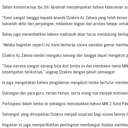
Dalam komentarnya, Ibu Siti Ajnaimah menyampaikan bahwa keberanian si
“Kami sangat bangga kepada ananda Dzakira Az Zahwa yang telah beran
bukanlah akhir dari perjuangan, melainkan bagian dari proses belajar untuk 
Beliau juga menambahkan bahwa madrasah akan terus mendukung berbaga
“Melalui kegiatan seperti ini, kami berharap siswa semakin gemar memba
Dzakira Az Zahwa sendiri mengaku senang dan bangga dapat mengikuti p
“Saya merasa sangat senang bisa ikut lomba ini dan membawa nama MIN 2 
kesempatan berikutnya,” ungkap Dzakira dengan penuh semangat.
Ia juga mengatakan bahwa pengalaman mengikuti lomba bertutur memberik
Dukungan dari para guru, teman-teman, serta orang tua menjadi motivasi
Partisipasi dalam lomba ini sekaligus menunjukkan bahwa MIN 2 Kota Pa
Semangat yang ditunjukkan Dzakira menjadi inspirasi bagi siswa lainnya 
Kegiatan ini juga memperlihatkan pentingnya membangun budaya membaca