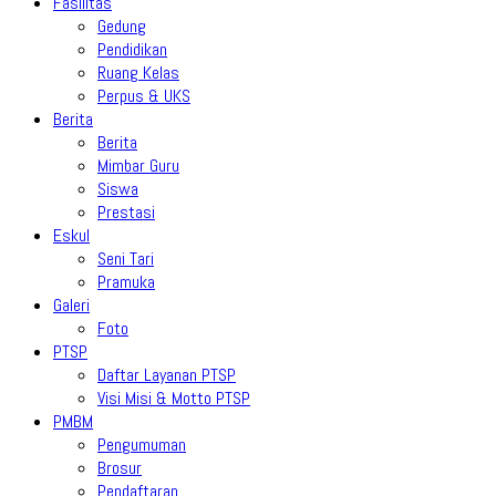
Fasilitas
Gedung
Pendidikan
Ruang Kelas
Perpus & UKS
Berita
Berita
Mimbar Guru
Siswa
Prestasi
Eskul
Seni Tari
Pramuka
Galeri
Foto
PTSP
Daftar Layanan PTSP
Visi Misi & Motto PTSP
PMBM
Pengumuman
Brosur
Pendaftaran