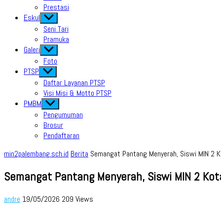
Prestasi
Eskul
Show
sub
Seni Tari
menu
Pramuka
Galeri
Show
sub
Foto
menu
PTSP
Show
sub
Daftar Layanan PTSP
menu
Visi Misi & Motto PTSP
PMBM
Show
sub
Pengumuman
menu
Brosur
Pendaftaran
min2palembang.sch.id
Berita
Semangat Pantang Menyerah, Siswi MIN 2 K
Semangat Pantang Menyerah, Siswi MIN 2 Kot
andre
19/05/2026
209 Views