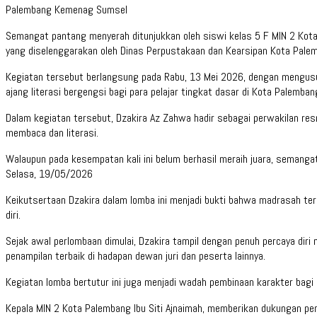
Palembang Kemenag Sumsel
Semangat pantang menyerah ditunjukkan oleh siswi kelas 5 F MIN 2 Kot
yang diselenggarakan oleh Dinas Perpustakaan dan Kearsipan Kota Pale
Kegiatan tersebut berlangsung pada Rabu, 13 Mei 2026, dengan mengusu
ajang literasi bergengsi bagi para pelajar tingkat dasar di Kota Palemban
Dalam kegiatan tersebut, Dzakira Az Zahwa hadir sebagai perwakilan re
membaca dan literasi.
Walaupun pada kesempatan kali ini belum berhasil meraih juara, semanga
Selasa, 19/05/2026
Keikutsertaan Dzakira dalam lomba ini menjadi bukti bahwa madrasah te
diri.
Sejak awal perlombaan dimulai, Dzakira tampil dengan penuh percaya di
penampilan terbaik di hadapan dewan juri dan peserta lainnya.
Kegiatan lomba bertutur ini juga menjadi wadah pembinaan karakter bagi
Kepala MIN 2 Kota Palembang Ibu Siti Ajnaimah, memberikan dukungan pen