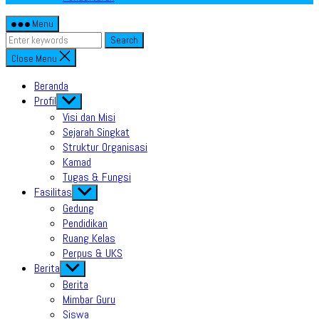
Menu
Search
Close Menu
Beranda
Profil
Show
sub
Visi dan Misi
menu
Sejarah Singkat
Struktur Organisasi
Kamad
Tugas & Fungsi
Fasilitas
Show
sub
Gedung
menu
Pendidikan
Ruang Kelas
Perpus & UKS
Berita
Show
sub
Berita
menu
Mimbar Guru
Siswa