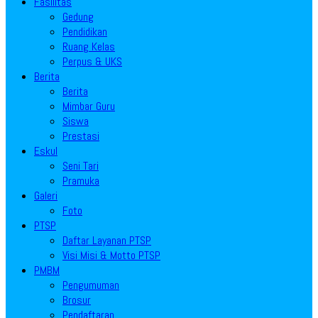
Fasilitas
Gedung
Pendidikan
Ruang Kelas
Perpus & UKS
Berita
Berita
Mimbar Guru
Siswa
Prestasi
Eskul
Seni Tari
Pramuka
Galeri
Foto
PTSP
Daftar Layanan PTSP
Visi Misi & Motto PTSP
PMBM
Pengumuman
Brosur
Pendaftaran