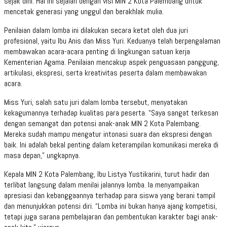
sejak dini. Hal ini sejalan dengan visi MIN 2 Kota Palembang untuk
mencetak generasi yang unggul dan berakhlak mulia.
Penilaian dalam lomba ini dilakukan secara ketat oleh dua juri
profesional, yaitu Ibu Anis dan Miss Yuri. Keduanya telah berpengalaman
membawakan acara-acara penting di lingkungan satuan kerja
Kementerian Agama. Penilaian mencakup aspek penguasaan panggung,
artikulasi, ekspresi, serta kreativitas peserta dalam membawakan
acara.
Miss Yuri, salah satu juri dalam lomba tersebut, menyatakan
kekagumannya terhadap kualitas para peserta. “Saya sangat terkesan
dengan semangat dan potensi anak-anak MIN 2 Kota Palembang.
Mereka sudah mampu mengatur intonasi suara dan ekspresi dengan
baik. Ini adalah bekal penting dalam keterampilan komunikasi mereka di
masa depan,” ungkapnya.
Kepala MIN 2 Kota Palembang, Ibu Listya Yustikarini, turut hadir dan
terlibat langsung dalam menilai jalannya lomba. Ia menyampaikan
apresiasi dan kebanggaannya terhadap para siswa yang berani tampil
dan menunjukkan potensi diri. “Lomba ini bukan hanya ajang kompetisi,
tetapi juga sarana pembelajaran dan pembentukan karakter bagi anak-