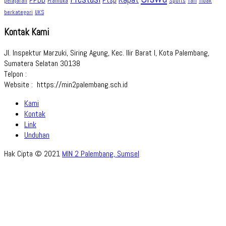
Ptsp
pelajaran
Sports
Tidak
Pramuka
Tari
berkategori
UKS
Kontak Kami
Jl. Inspektur Marzuki, Siring Agung, Kec. Ilir Barat I, Kota Palembang,
Sumatera Selatan 30138
Telpon :
Website : https://min2palembang.sch.id
Kami
Kontak
Link
Unduhan
Hak Cipta © 2021
MIN 2 Palembang, Sumsel