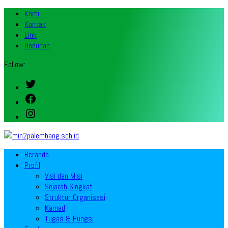
Kami
Kontak
Link
Unduhan
Follow:
Twitter
Facebook
Instagram
Beranda
Profil
Visi dan Misi
Sejarah Singkat
Struktur Organisasi
Kamad
Tugas & Fungsi