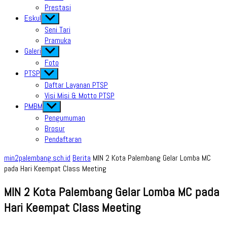
Prestasi
Eskul
Show
sub
Seni Tari
menu
Pramuka
Galeri
Show
sub
Foto
menu
PTSP
Show
sub
Daftar Layanan PTSP
menu
Visi Misi & Motto PTSP
PMBM
Show
sub
Pengumuman
menu
Brosur
Pendaftaran
min2palembang.sch.id
Berita
MIN 2 Kota Palembang Gelar Lomba MC
pada Hari Keempat Class Meeting
MIN 2 Kota Palembang Gelar Lomba MC pada
Hari Keempat Class Meeting