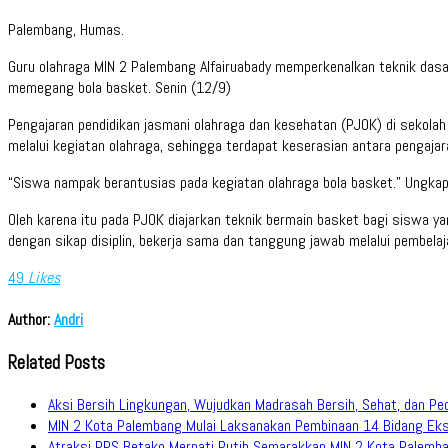
Palembang, Humas.
Guru olahraga MIN 2 Palembang Alfairuabady memperkenalkan teknik dasa
memegang bola basket. Senin (12/9)
Pengajaran pendidikan jasmani olahraga dan kesehatan (PJOK) di sekolah
melalui kegiatan olahraga, sehingga terdapat keserasian antara penga
“Siswa nampak berantusias pada kegiatan olahraga bola basket.” Ungkap
Oleh karena itu pada PJOK diajarkan teknik bermain basket bagi siswa 
dengan sikap disiplin, bekerja sama dan tanggung jawab melalui pembelaja
49
Likes
Author:
Andri
Related Posts
Aksi Bersih Lingkungan, Wujudkan Madrasah Bersih, Sehat, dan Pe
MIN 2 Kota Palembang Mulai Laksanakan Pembinaan 14 Bidang Eks
Atraksi PPS Betako Merpati Putih Semarakkan MIN 2 Kota Palemb