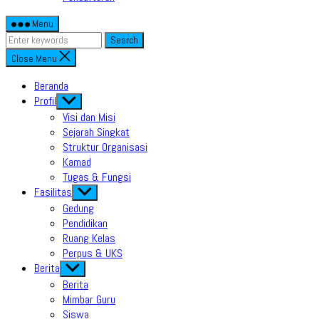
Menu
Search
Close Menu
Beranda
Profil
Show
sub
Visi dan Misi
menu
Sejarah Singkat
Struktur Organisasi
Kamad
Tugas & Fungsi
Fasilitas
Show
sub
Gedung
menu
Pendidikan
Ruang Kelas
Perpus & UKS
Berita
Show
sub
Berita
menu
Mimbar Guru
Siswa