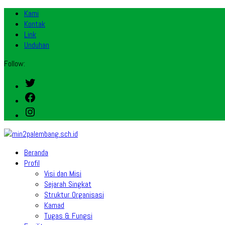
Kami
Kontak
Link
Unduhan
Follow:
Twitter
Facebook
Instagram
Beranda
Profil
Visi dan Misi
Sejarah Singkat
Struktur Organisasi
Kamad
Tugas & Fungsi