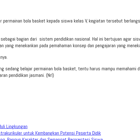
r permainan bola basket kepada siswa kelas V, kegiatan tersebut berlangs
 sebagai bagian dari sistem pendidikan nasional. Hal ini bertujuan agar 
jaran yang menekankan pada pemahaman konsep dan pengajaran yang menek
nya.
yang sedang belajar permainan bola basket, tentu harus mampu memahami 
ran pendidikan jasmani. (Nrl)
duli Lingkungan
trakurikuler untuk Kembangkan Potensi Peserta Didik
ang, Bangun Karakter dan Semangat Berprestasi Siswa