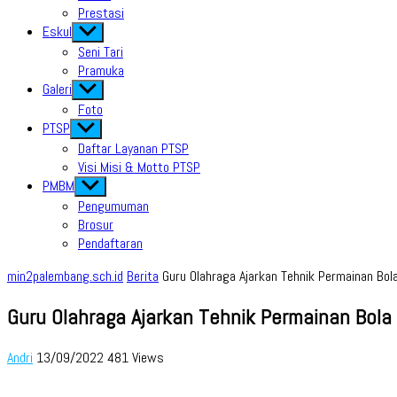
Prestasi
Eskul
Show
sub
Seni Tari
menu
Pramuka
Galeri
Show
sub
Foto
menu
PTSP
Show
sub
Daftar Layanan PTSP
menu
Visi Misi & Motto PTSP
PMBM
Show
sub
Pengumuman
menu
Brosur
Pendaftaran
min2palembang.sch.id
Berita
Guru Olahraga Ajarkan Tehnik Permainan Bol
Guru Olahraga Ajarkan Tehnik Permainan Bola
Andri
13/09/2022
481 Views