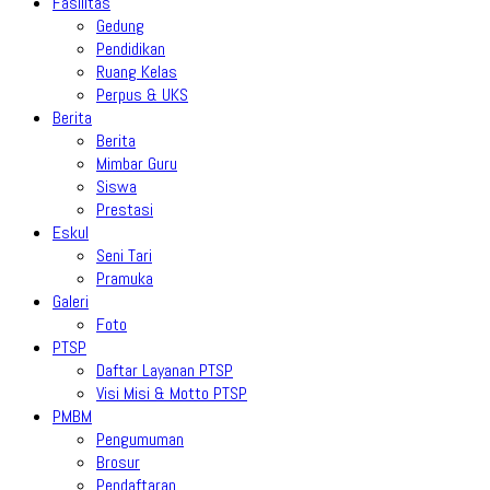
Fasilitas
Gedung
Pendidikan
Ruang Kelas
Perpus & UKS
Berita
Berita
Mimbar Guru
Siswa
Prestasi
Eskul
Seni Tari
Pramuka
Galeri
Foto
PTSP
Daftar Layanan PTSP
Visi Misi & Motto PTSP
PMBM
Pengumuman
Brosur
Pendaftaran