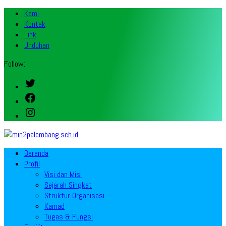
Kami
Kontak
Link
Unduhan
Follow:
Twitter
Facebook
Instagram
Beranda
Profil
Visi dan Misi
Sejarah Singkat
Struktur Organisasi
Kamad
Tugas & Fungsi