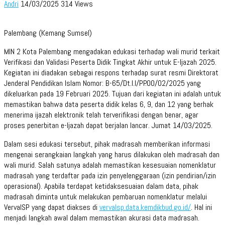
Andri
14/03/2025
314 Views
Palembang (Kemang Sumsel)
MIN 2 Kota Palembang mengadakan edukasi terhadap wali murid terkait
Verifikasi dan Validasi Peserta Didik Tingkat Akhir untuk E-Ijazah 2025.
Kegiatan ini diadakan sebagai respons terhadap surat resmi Direktorat
Jenderal Pendidikan Islam Nomor: B-65/Dt.I.I/PP.00/02/2025 yang
dikeluarkan pada 19 Februari 2025. Tujuan dari kegiatan ini adalah untuk
memastikan bahwa data peserta didik kelas 6, 9, dan 12 yang berhak
menerima ijazah elektronik telah terverifikasi dengan benar, agar
proses penerbitan e-Ijazah dapat berjalan lancar. Jumat 14/03/2025.
Dalam sesi edukasi tersebut, pihak madrasah memberikan informasi
mengenai serangkaian langkah yang harus dilakukan oleh madrasah dan
wali murid. Salah satunya adalah memastikan kesesuaian nomenklatur
madrasah yang terdaftar pada izin penyelenggaraan (izin pendirian/izin
operasional). Apabila terdapat ketidaksesuaian dalam data, pihak
madrasah diminta untuk melakukan pembaruan nomenklatur melalui
VervalSP yang dapat diakses di
vervalsp.data.kemdikbud.go.id/
. Hal ini
menjadi langkah awal dalam memastikan akurasi data madrasah.