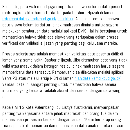
Selain itu, para wali murid juga diingatkan bahwa seluruh data peserta
didik tingkat akhir harus terdaftar pada Dasbor e-Ijazah di laman
referensi.data.kemdikbud.go.id/pd_akhir/
. Apabila ditemukan bahwa
data siswa belum terdaftar, pihak madrasah diminta untuk segera
melakukan pembaruan data melalui aplikasi EMIS. Hal ini bertujuan untuk
memastikan bahwa tidak ada siswa yang terlupakan dalam proses
verifikasi dan validasi e-Ijazah yang penting bagi kelulusan mereka.
Proses selanjutnya adalah memastikan validitas data peserta didik di
laman yang sama, yakni Dasbor e-Ijazah. Jika ditemukan data yang tidak
valid atau masuk dalam kategori residu, pihak madrasah harus segera
memperbarui data tersebut. Pembaruan bisa dilakukan melalui aplikasi
VervalPD atau melalui arsip NISN di laman
nisn.data.kemdikbud.go.id/
.
Validasi data ini sangat penting untuk memastikan bahwa semua
informasi yang tercatat adalah akurat dan sesuai dengan data yang
ada.
Kepala MIN 2 Kota Palembang, Ibu Listya Yustikarini, menyampaikan
pentingnya kerjasama antara pihak madrasah dan orang tua dalam
memastikan proses ini berjalan dengan lancar. “Kami berharap orang
tua dapat aktif memantau dan memastikan data anak mereka sesuai