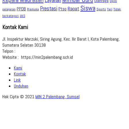
Layanan
Olahraga
Opini
Siswa
Prestasi
Rapat
PPDB
Ptsp
pelajaran
Sports
Tidak
Pramuka
Tari
berkategori
UKS
Kontak Kami
Jl. Inspektur Marzuki, Siring Agung, Kec. Ilir Barat I, Kota Palembang,
Sumatera Selatan 30138
Telpon :
Website : https://min2palembang.sch.id
Kami
Kontak
Link
Unduhan
Hak Cipta © 2021
MIN 2 Palembang, Sumsel