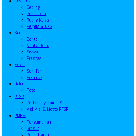
Fasilitas
Gedung
Pendidikan
Ruang Kelas
Perpus & UKS
Berita
Berita
Mimbar Guru
Siswa
Prestasi
Eskul
Seni Tari
Pramuka
Galeri
Foto
PTSP
Daftar Layanan PTSP
Visi Misi & Motto PTSP
PMBM
Pengumuman
Brosur
Pendaftaran