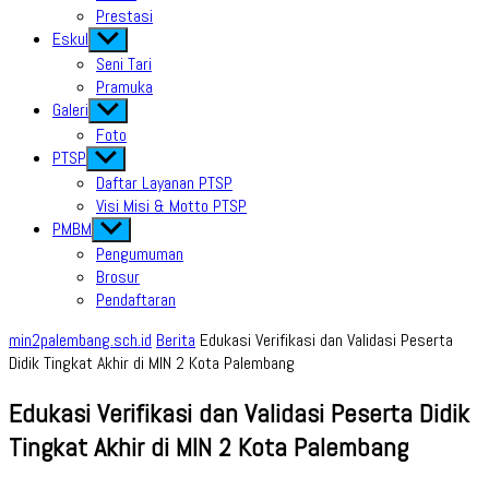
Prestasi
Eskul
Show
sub
Seni Tari
menu
Pramuka
Galeri
Show
sub
Foto
menu
PTSP
Show
sub
Daftar Layanan PTSP
menu
Visi Misi & Motto PTSP
PMBM
Show
sub
Pengumuman
menu
Brosur
Pendaftaran
min2palembang.sch.id
Berita
Edukasi Verifikasi dan Validasi Peserta
Didik Tingkat Akhir di MIN 2 Kota Palembang
Edukasi Verifikasi dan Validasi Peserta Didik
Tingkat Akhir di MIN 2 Kota Palembang