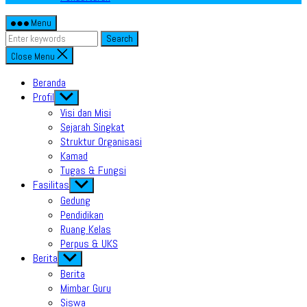
Menu
Search
Close Menu
Beranda
Profil
Show
sub
Visi dan Misi
menu
Sejarah Singkat
Struktur Organisasi
Kamad
Tugas & Fungsi
Fasilitas
Show
sub
Gedung
menu
Pendidikan
Ruang Kelas
Perpus & UKS
Berita
Show
sub
Berita
menu
Mimbar Guru
Siswa