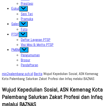
Prestasi
Eskul
Show
sub
Seni Tari
menu
Pramuka
Galeri
Show
sub
Foto
menu
PTSP
Show
sub
Daftar Layanan PTSP
menu
Visi Misi & Motto PTSP
PMBM
Show
sub
Pengumuman
menu
Brosur
Pendaftaran
min2palembang.sch.id
Berita
Wujud Kepedulian Sosial, ASN Kemenag
Kota Palembang Salurkan Zakat Profesi dan Infaq melalui BAZNAS
Wujud Kepedulian Sosial, ASN Kemenag Kota
Palembang Salurkan Zakat Profesi dan Infaq
melalui BAZNAS