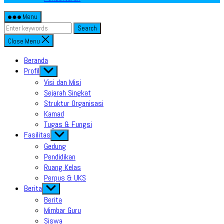
Menu
Search
Close Menu
Beranda
Profil
Show
sub
Visi dan Misi
menu
Sejarah Singkat
Struktur Organisasi
Kamad
Tugas & Fungsi
Fasilitas
Show
sub
Gedung
menu
Pendidikan
Ruang Kelas
Perpus & UKS
Berita
Show
sub
Berita
menu
Mimbar Guru
Siswa