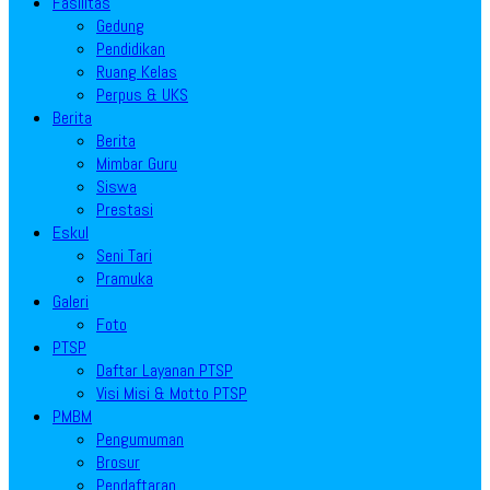
Fasilitas
Gedung
Pendidikan
Ruang Kelas
Perpus & UKS
Berita
Berita
Mimbar Guru
Siswa
Prestasi
Eskul
Seni Tari
Pramuka
Galeri
Foto
PTSP
Daftar Layanan PTSP
Visi Misi & Motto PTSP
PMBM
Pengumuman
Brosur
Pendaftaran