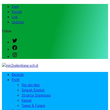
Kami
Kontak
Link
Unduhan
Follow:
Twitter
Facebook
Instagram
Beranda
Profil
Visi dan Misi
Sejarah Singkat
Struktur Organisasi
Kamad
Tugas & Fungsi