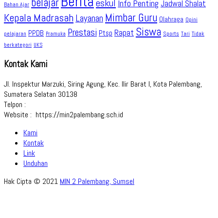
Berita
belajar
eskul
Info Penting
Jadwal Shalat
Bahan Ajar
Kepala Madrasah
Mimbar Guru
Layanan
Olahraga
Opini
Siswa
Prestasi
Rapat
PPDB
Ptsp
pelajaran
Sports
Tidak
Pramuka
Tari
berkategori
UKS
Kontak Kami
Jl. Inspektur Marzuki, Siring Agung, Kec. Ilir Barat I, Kota Palembang,
Sumatera Selatan 30138
Telpon :
Website : https://min2palembang.sch.id
Kami
Kontak
Link
Unduhan
Hak Cipta © 2021
MIN 2 Palembang, Sumsel