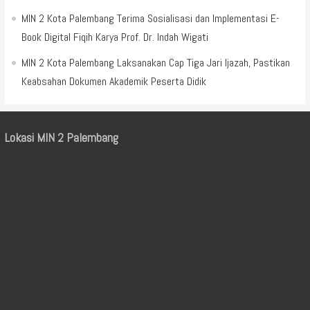
MIN 2 Kota Palembang Terima Sosialisasi dan Implementasi E-
Book Digital Fiqih Karya Prof. Dr. Indah Wigati
MIN 2 Kota Palembang Laksanakan Cap Tiga Jari Ijazah, Pastikan
Keabsahan Dokumen Akademik Peserta Didik
Lokasi MIN 2 Palembang