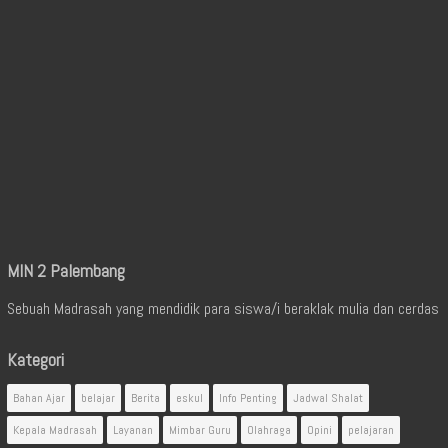
MIN 2 Palembang
Sebuah Madrasah yang mendidik para siswa/i beraklak mulia dan cerdas
Kategori
Bahan Ajar
belajar
Berita
eskul
Info Penting
Jadwal Shalat
Kepala Madrasah
Layanan
Mimbar Guru
Olahraga
Opini
pelajaran