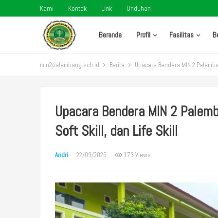
Kami
Kontak
Link
Unduhan
Beranda
Profil
Fasilitas
B
min2palembang.sch.id
Berita
Upacara Bendera MIN 2 Palembang 
Upacara Bendera MIN 2 Palemba
Soft Skill, dan Life Skill
Andri
22/09/2025
173 Views