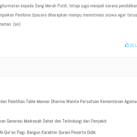
nghormatan kepada Sang Merah Putih, tetapi juga menjadi sarana pendidika
sampaikan Pembina Upacara diharapkan mampu memotivasi siswa agar teru
zaman. (an)
20
L
n dan Pelatihan Table Manner Dharma Wanita Persatuan Kementerian Agama
n Generasi Madrasah Sehat dan Terlindungi dari Penyakit
-Qur’an Pagi, Bangun Karakter Qurani Peserta Didik