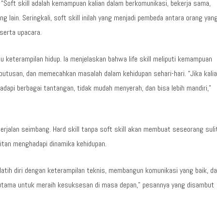
l. “Soft skill adalah kemampuan kalian dalam berkomunikasi, bekerja sama,
ain. Seringkali, soft skill inilah yang menjadi pembeda antara orang yan
serta upacara.
atau keterampilan hidup. Ia menjelaskan bahwa life skill meliputi kemampuan
tusan, dan memecahkan masalah dalam kehidupan sehari-hari. “Jika kali
nghadapi berbagai tantangan, tidak mudah menyerah, dan bisa lebih mandiri,”
rjalan seimbang. Hard skill tanpa soft skill akan membuat seseorang suli
ulitan menghadapi dinamika kehidupan.
elatih diri dengan keterampilan teknis, membangun komunikasi yang baik, d
al utama untuk meraih kesuksesan di masa depan,” pesannya yang disambut