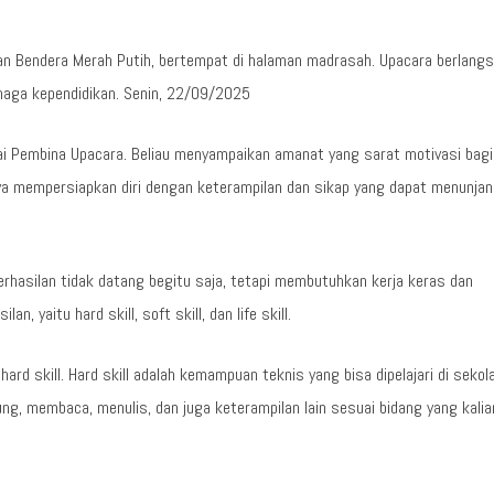
n Bendera Merah Putih, bertempat di halaman madrasah. Upacara berlang
enaga kependidikan. Senin, 22/09/2025
agai Pembina Upacara. Beliau menyampaikan amanat yang sarat motivasi bagi
a mempersiapkan diri dengan keterampilan dan sikap yang dapat menunja
rhasilan tidak datang begitu saja, tetapi membutuhkan kerja keras dan
n, yaitu hard skill, soft skill, dan life skill.
hard skill. Hard skill adalah kemampuan teknis yang bisa dipelajari di sekol
g, membaca, menulis, dan juga keterampilan lain sesuai bidang yang kalia