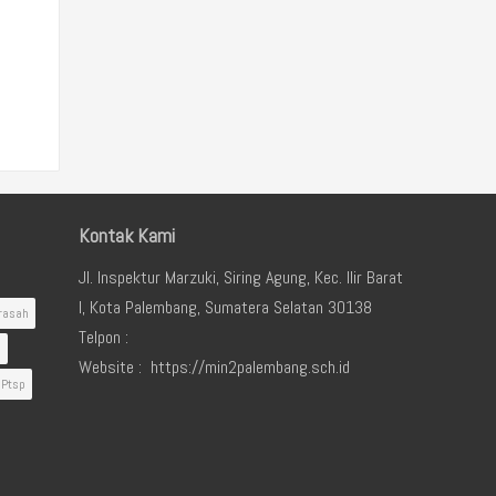
Kontak Kami
Jl. Inspektur Marzuki, Siring Agung, Kec. Ilir Barat
I, Kota Palembang, Sumatera Selatan 30138
rasah
Telpon :
i
Website : https://min2palembang.sch.id
Ptsp