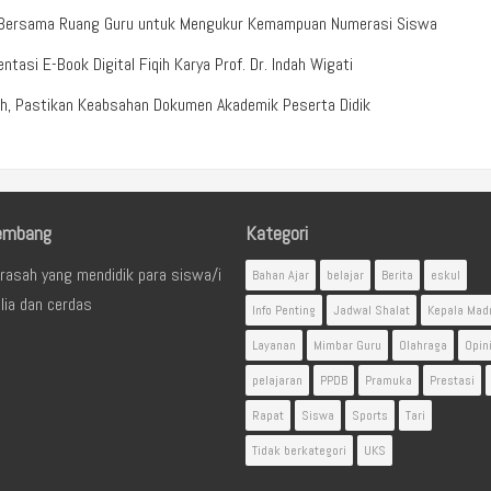
b Bersama Ruang Guru untuk Mengukur Kemampuan Numerasi Siswa
tasi E-Book Digital Fiqih Karya Prof. Dr. Indah Wigati
ah, Pastikan Keabsahan Dokumen Akademik Peserta Didik
embang
Kategori
rasah yang mendidik para siswa/i
Bahan Ajar
belajar
Berita
eskul
lia dan cerdas
Info Penting
Jadwal Shalat
Kepala Mad
Layanan
Mimbar Guru
Olahraga
Opin
pelajaran
PPDB
Pramuka
Prestasi
Rapat
Siswa
Sports
Tari
Tidak berkategori
UKS