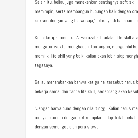
Selain itu, beliau juga menekankan pentingnya soft skil
memimpin, serta membangun hubungan baik dengan orang l
sukses dengan yang biasa saja,” jelasnya di hadapan pe
Kunci ketiga, menurut Al Fairuzabadi, adalah life skill 
mengatur waktu, menghadapi tantangan, mengambil kepu
memiliki life skill yang baik, kalian akan lebih siap me
tegasnya.
Beliau menambahkan bahwa ketiga hal tersebut harus be
bekerja sama, dan tanpa life skill, seseorang akan kes
“Jangan hanya puas dengan nilai tinggi. Kalian harus m
menyiapkan diri dengan keterampilan hidup. Inilah bek
dengan semangat oleh para siswa.