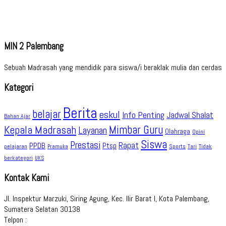
MIN 2 Palembang
Sebuah Madrasah yang mendidik para siswa/i beraklak mulia dan cerdas
Kategori
Berita
belajar
eskul
Info Penting
Jadwal Shalat
Bahan Ajar
Kepala Madrasah
Mimbar Guru
Layanan
Olahraga
Opini
Siswa
Prestasi
Rapat
PPDB
Ptsp
pelajaran
Sports
Tidak
Pramuka
Tari
berkategori
UKS
Kontak Kami
Jl. Inspektur Marzuki, Siring Agung, Kec. Ilir Barat I, Kota Palembang,
Sumatera Selatan 30138
Telpon :