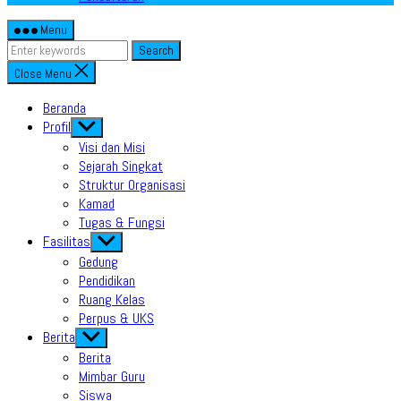
Menu
Search
Close Menu
Beranda
Profil
Show
sub
Visi dan Misi
menu
Sejarah Singkat
Struktur Organisasi
Kamad
Tugas & Fungsi
Fasilitas
Show
sub
Gedung
menu
Pendidikan
Ruang Kelas
Perpus & UKS
Berita
Show
sub
Berita
menu
Mimbar Guru
Siswa