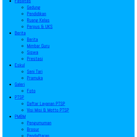
Fasilitas
Gedung
Pendidikan
Ruang Kelas
Perpus & UKS
Berita
Berita
Mimbar Guru
Siswa
Prestasi
Eskul
Seni Tari
Pramuka
Galeri
Foto
PTSP
Daftar Layanan PTSP
Visi Misi & Motto PTSP
PMBM
Pengumuman
Brosur
Pendaftaran