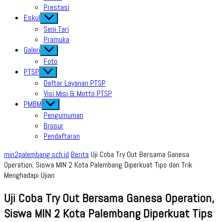
Prestasi
Eskul
Show
sub
Seni Tari
menu
Pramuka
Galeri
Show
sub
Foto
menu
PTSP
Show
sub
Daftar Layanan PTSP
menu
Visi Misi & Motto PTSP
PMBM
Show
sub
Pengumuman
menu
Brosur
Pendaftaran
min2palembang.sch.id
Berita
Uji Coba Try Out Bersama Ganesa
Operation, Siswa MIN 2 Kota Palembang Diperkuat Tips dan Trik
Menghadapi Ujian
Uji Coba Try Out Bersama Ganesa Operation,
Siswa MIN 2 Kota Palembang Diperkuat Tips