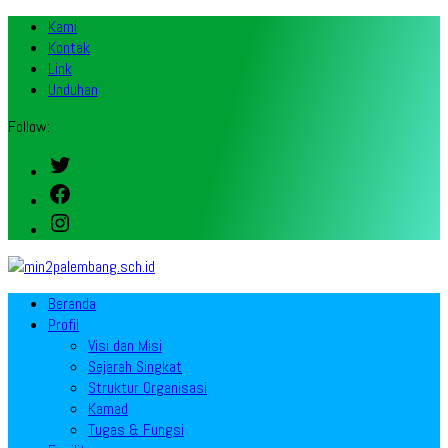
Kami
Kontak
Link
Unduhan
Follow:
Twitter
Facebook
Instagram
Beranda
Profil
Visi dan Misi
Sejarah Singkat
Struktur Organisasi
Kamad
Tugas & Fungsi