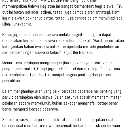
Koordinator Kurikulum MIN 2 Kota Palembang, Ibu Risnaini,
menyampaikan bahwa kegiatan ini sangat bermanfaat bagi siswa. “Try
out ini bukan sekadar latihan, tetapi juga pembelajaran strategi. Kami
ingin siswa tidak hanya pintar, tetapi juga cerdas dalam menyikapi soal
ujian,” ungkapnya.
Beliau juga menambahkan bahwa melalui kegiatan ini, guru dapat
memetakan kemampuan siswa secara lebih objektif. “Hasil try out akan
kami jadikan bahan evaluasi untuk memperbaiki metode pembelajaran
dan pendampingan siswa di kelas,” lanjut Ibu Risnaini.
Menurutnya, kesiapan menghadapi ujian tidak hanya ditentukan oleh
penguasaan materi, tetapi juga oleh mental dan strategi. Oleh karena
itu, pembekalan tips dan trik menjadi bagian penting dari proses
pendidikan.
Dalam menghadapi ujian yang baik, terdapat beberapa hal penting yang
perlu dipersiapkan oleh siswa. Salah satunya adalah memahami materi
pelajaran secara menyeluruh, bukan sekadar menghafal, tetapi benar-
benar mengerti konsep dasarnya.
Selain itu, siswa dianjurkan untuk rutin berlatih mengerjakan soal.
Latihan soal membantu siswa mengenali berbagai bentuk pertanyaan