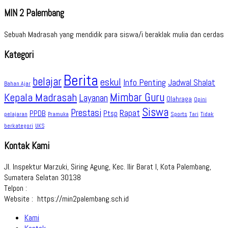
MIN 2 Palembang
Sebuah Madrasah yang mendidik para siswa/i beraklak mulia dan cerdas
Kategori
Berita
belajar
eskul
Info Penting
Jadwal Shalat
Bahan Ajar
Kepala Madrasah
Mimbar Guru
Layanan
Olahraga
Opini
Siswa
Prestasi
Rapat
PPDB
Ptsp
pelajaran
Sports
Tidak
Pramuka
Tari
berkategori
UKS
Kontak Kami
Jl. Inspektur Marzuki, Siring Agung, Kec. Ilir Barat I, Kota Palembang,
Sumatera Selatan 30138
Telpon :
Website : https://min2palembang.sch.id
Kami