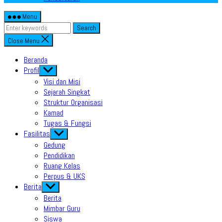
Menu
Search
Close Menu
Beranda
Profil
Show
sub
Visi dan Misi
menu
Sejarah Singkat
Struktur Organisasi
Kamad
Tugas & Fungsi
Fasilitas
Show
sub
Gedung
menu
Pendidikan
Ruang Kelas
Perpus & UKS
Berita
Show
sub
Berita
menu
Mimbar Guru
Siswa