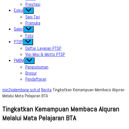
Prestasi
Eskul
Show
sub
Seni Tari
menu
Pramuka
Galeri
Show
sub
Foto
menu
PTSP
Show
sub
Daftar Layanan PTSP
menu
Visi Misi & Motto PTSP
PMBM
Show
sub
Pengumuman
menu
Brosur
Pendaftaran
min2palembang.sch.id
Berita
Tingkatkan Kemampuan Membaca Alquran
Melalui Mata Pelajaran BTA
Tingkatkan Kemampuan Membaca Alquran
Melalui Mata Pelajaran BTA