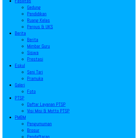
Fasilitas
Gedung
Pendidikan
Ruang Kelas
Perpus & UKS
Berita
Berita
Mimbar Guru
Siswa
Prestasi
Eskul
Seni Tari
Pramuka
Galeri
Foto
PTSP
Daftar Layanan PTSP
Visi Misi & Motto PTSP
PMBM
Pengumuman
Brosur
Pendaftaran