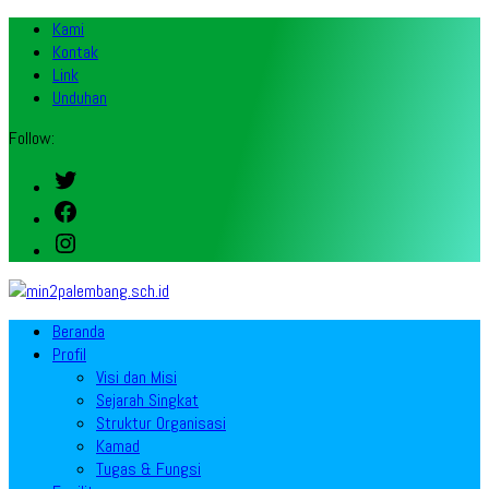
Kami
Kontak
Link
Unduhan
Follow:
Twitter
Facebook
Instagram
Beranda
Profil
Visi dan Misi
Sejarah Singkat
Struktur Organisasi
Kamad
Tugas & Fungsi