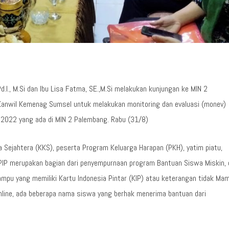
I., M.Si dan Ibu Lisa Fatma, SE.,M.Si melakukan kunjungan ke MIN 2
Kanwil Kemenag Sumsel untuk melakukan monitoring dan evaluasi (monev)
n 2022 yang ada di MIN 2 Palembang. Rabu (31/8)
 Sejahtera (KKS), peserta Program Keluarga Harapan (PKH), yatim piatu,
 PIP merupakan bagian dari penyempurnaan program Bantuan Siswa Miskin, 
pu yang memiliki Kartu Indonesia Pintar (KIP) atau keterangan tidak Mam
online, ada beberapa nama siswa yang berhak menerima bantuan dari