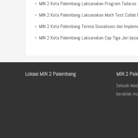
MIN 2 Kota Palembang Laksanakan Program Tadarus Al
MIN 2 Kota Palembang Laksanakan Math Test Colla
MIN 2 Kota Palembang Terima Sosialisasi dan Implemen
MIN 2 Kota Palembang Laksanakan Cap Tiga Jari Ijaz
Lokasi MIN 2 Palembang
MIN 2 Pal
Sebuah Mad
beraklak mu