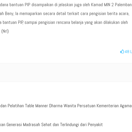
n dana bantuan PIP disampaikan di jelaskan juga oleh Kamad MIN 2 Palemba
ah Beny, Ia memaparkan secara detail terkait cara pengisian berita acara,
a bantuan PIP, sampai pengisian rencana belanja yang akan dilakukan oleh
(Nrl)
48
L
n dan Pelatihan Table Manner Dharma Wanita Persatuan Kementerian Agama
n Generasi Madrasah Sehat dan Terlindungi dari Penyakit