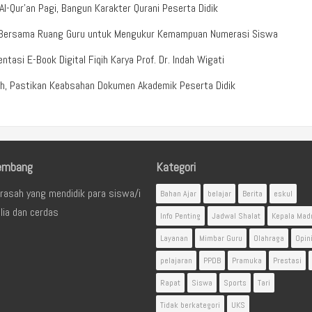
-Qur’an Pagi, Bangun Karakter Qurani Peserta Didik
b Bersama Ruang Guru untuk Mengukur Kemampuan Numerasi Siswa
tasi E-Book Digital Fiqih Karya Prof. Dr. Indah Wigati
ah, Pastikan Keabsahan Dokumen Akademik Peserta Didik
embang
Kategori
rasah yang mendidik para siswa/i
Bahan Ajar
belajar
Berita
eskul
lia dan cerdas
Info Penting
Jadwal Shalat
Kepala Mad
Layanan
Mimbar Guru
Olahraga
Opin
pelajaran
PPDB
Pramuka
Prestasi
Rapat
Siswa
Sports
Tari
Tidak berkategori
UKS