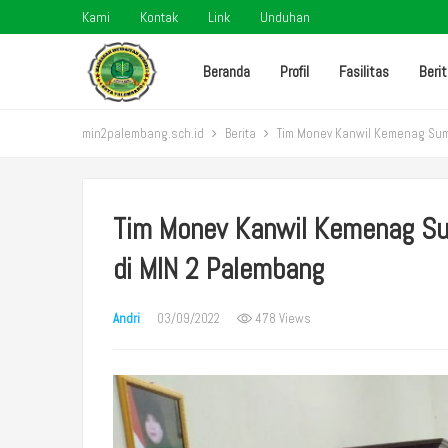
Kami
Kontak
Link
Unduhan
Beranda
Profil
Fasilitas
Beri
min2palembang.sch.id
Berita
Tim Monev Kanwil Kemenag Sums
Tim Monev Kanwil Kemenag Su
di MIN 2 Palembang
Andri
03/09/2022
478 Views