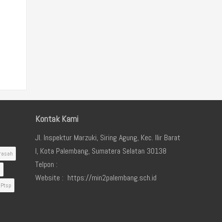
Kontak Kami
Jl. Inspektur Marzuki, Siring Agung, Kec. Ilir Barat
I, Kota Palembang, Sumatera Selatan 30138
rasah
Telpon :
i
Website : https://min2palembang.sch.id
Ptsp