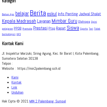
Kategori
Berita
belajar
eskul
Info Penting
Jadwal Shalat
Bahan Ajar
Kepala Madrasah
Mimbar Guru
Layanan
Olahraga
Opini
Siswa
Prestasi
Rapat
PPDB
Ptsp
pelajaran
Sports
Tidak
Pramuka
Tari
berkategori
UKS
Kontak Kami
Jl. Inspektur Marzuki, Siring Agung, Kec. Ilir Barat I, Kota Palembang,
Sumatera Selatan 30138
Telpon :
Website : https://min2palembang.sch.id
Kami
Kontak
Link
Unduhan
Hak Cipta © 2021
MIN 2 Palembang, Sumsel