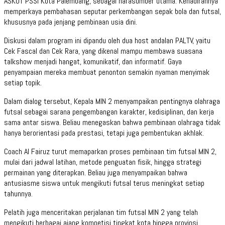
ASKOT PSSI Kota Palembang, sebagai narasumber utama. Kehadirannya
memperkaya pembahasan seputar perkembangan sepak bola dan futsal,
khususnya pada jenjang pembinaan usia dini.
Diskusi dalam program ini dipandu oleh dua host andalan PALTV, yaitu
Cek Fascal dan Cek Rara, yang dikenal mampu membawa suasana
talkshow menjadi hangat, komunikatif, dan informatif. Gaya
penyampaian mereka membuat penonton semakin nyaman menyimak
setiap topik.
Dalam dialog tersebut, Kepala MIN 2 menyampaikan pentingnya olahraga
futsal sebagai sarana pengembangan karakter, kedisiplinan, dan kerja
sama antar siswa. Beliau menegaskan bahwa pembinaan olahraga tidak
hanya berorientasi pada prestasi, tetapi juga pembentukan akhlak.
Coach Al Fairuz turut memaparkan proses pembinaan tim futsal MIN 2,
mulai dari jadwal latihan, metode penguatan fisik, hingga strategi
permainan yang diterapkan. Beliau juga menyampaikan bahwa
antusiasme siswa untuk mengikuti futsal terus meningkat setiap
tahunnya.
Pelatih juga menceritakan perjalanan tim futsal MIN 2 yang telah
mengikuti berbagai ajang kompetisi tingkat kota hingga provinsi.