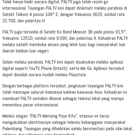
Tidak hanya hadir secara digital, PALTV juga telah resmi go
internasional. Tayangan PALTV kini dapat dinikmati melalui parabola di
Satelit Telkom 4 posisi 108° E, dengan frekuensi 3620, simbol rate
32.700, dan polaritas H.
PALTV juga tersedia di Satelit Ku-Band Measat 3B pada posisi 91,5°,
frekuensi 12510, simbol rate 9.090, dan polaritas H. Kehadiran PALTV
melalui satelit membuka akses yang lebih luas bagi masyarakat luar
daerah bahkan luar negeri.
Selain melalui parabola, PALTV kini dapat disaksikan melalui aplikasi
digital seperti YouTV, Phone (Intech), serta Me-Go. Aplikasi tersebut
dapat diunduh secara mudah melalui Playstore.
Dengan berbagai platform tersebut, jangkauan tayangan PALTV kini
telah mencapai seluruh Indonesia bahkan kawasan Asia. Kehadiran ini
membuat PALTV semakin dikenal sebagai televisi lokal yang mampu
menembus pasar internasional.
Melalui slogan “PALTV Memang Puyo Kito”, stasiun ini terus
mengukuhkan identitasnya sebagai televisi kebanggaan masyarakat
Palembang. Tayangan yang dihadirkan selalu berorientasi pada nilai lokal,
edukasi, dan informasi yang bermanfaat.