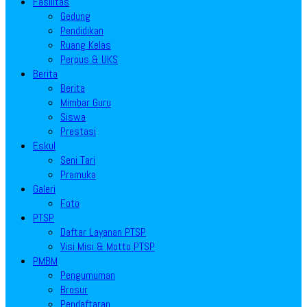
Fasilitas
Gedung
Pendidikan
Ruang Kelas
Perpus & UKS
Berita
Berita
Mimbar Guru
Siswa
Prestasi
Eskul
Seni Tari
Pramuka
Galeri
Foto
PTSP
Daftar Layanan PTSP
Visi Misi & Motto PTSP
PMBM
Pengumuman
Brosur
Pendaftaran