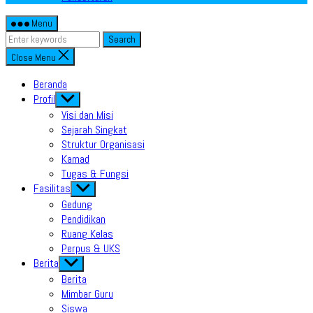
Menu
Search
Close Menu
Beranda
Profil
Show
sub
Visi dan Misi
menu
Sejarah Singkat
Struktur Organisasi
Kamad
Tugas & Fungsi
Fasilitas
Show
sub
Gedung
menu
Pendidikan
Ruang Kelas
Perpus & UKS
Berita
Show
sub
Berita
menu
Mimbar Guru
Siswa