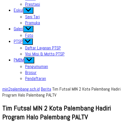
Prestasi
Eskul
Show
sub
Seni Tari
menu
Pramuka
Galeri
Show
sub
Foto
menu
PTSP
Show
sub
Daftar Layanan PTSP
menu
Visi Misi & Motto PTSP
PMBM
Show
sub
Pengumuman
menu
Brosur
Pendaftaran
min2palembang.sch.id
Berita
Tim Futsal MIN 2 Kota Palembang Hadiri
Program Halo Palembang PALTV
Tim Futsal MIN 2 Kota Palembang Hadiri
Program Halo Palembang PALTV