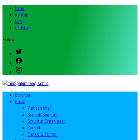
Kami
Kontak
Link
Unduhan
Follow:
Twitter
Facebook
Instagram
Beranda
Profil
Visi dan Misi
Sejarah Singkat
Struktur Organisasi
Kamad
Tugas & Fungsi