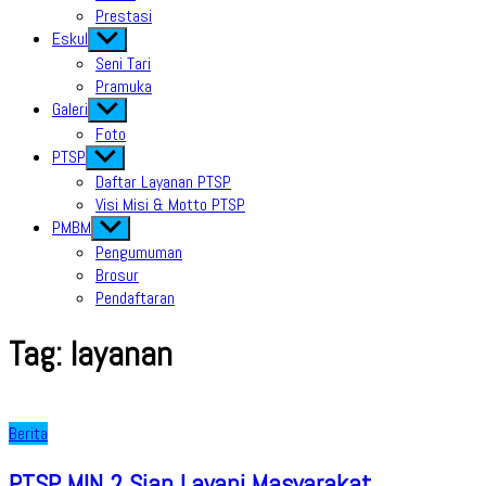
Prestasi
Eskul
Show
sub
Seni Tari
menu
Pramuka
Galeri
Show
sub
Foto
menu
PTSP
Show
sub
Daftar Layanan PTSP
menu
Visi Misi & Motto PTSP
PMBM
Show
sub
Pengumuman
menu
Brosur
Pendaftaran
Tag:
layanan
Berita
PTSP MIN 2 Siap Layani Masyarakat