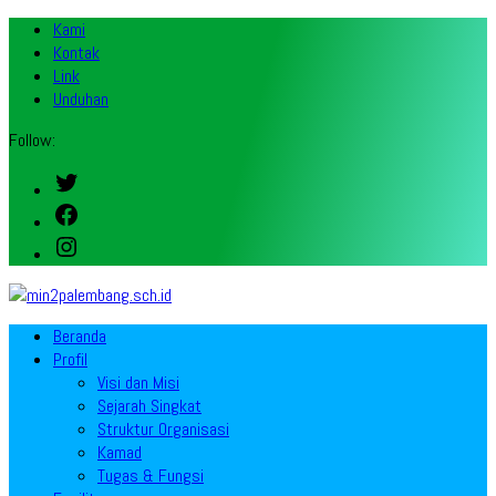
Kami
Kontak
Link
Unduhan
Follow:
Twitter
Facebook
Instagram
Beranda
Profil
Visi dan Misi
Sejarah Singkat
Struktur Organisasi
Kamad
Tugas & Fungsi