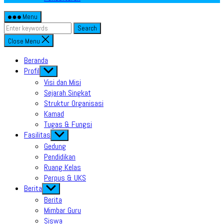
Menu
Search
Close Menu
Beranda
Profil
Show
sub
Visi dan Misi
menu
Sejarah Singkat
Struktur Organisasi
Kamad
Tugas & Fungsi
Fasilitas
Show
sub
Gedung
menu
Pendidikan
Ruang Kelas
Perpus & UKS
Berita
Show
sub
Berita
menu
Mimbar Guru
Siswa