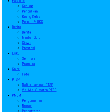
Fasilitas
Gedung
Pendidikan
Ruang Kelas
Perpus & UKS
Berita
Berita
Mimbar Guru
Siswa
Prestasi
Eskul
Seni Tari
Pramuka
Galeri
Foto
PTSP
Daftar Layanan PTSP
Visi Misi & Motto PTSP
PMBM
Pengumuman
Brosur
Pendaftaran