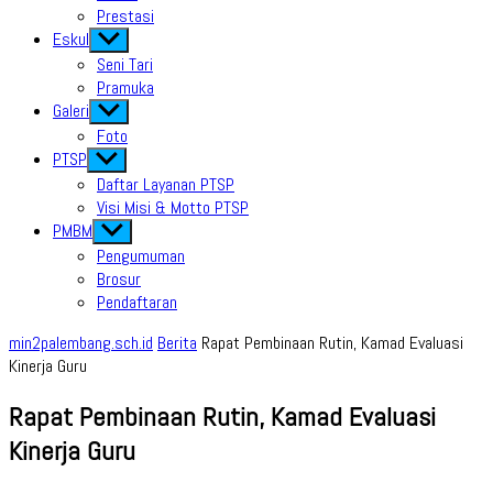
Prestasi
Eskul
Show
sub
Seni Tari
menu
Pramuka
Galeri
Show
sub
Foto
menu
PTSP
Show
sub
Daftar Layanan PTSP
menu
Visi Misi & Motto PTSP
PMBM
Show
sub
Pengumuman
menu
Brosur
Pendaftaran
min2palembang.sch.id
Berita
Rapat Pembinaan Rutin, Kamad Evaluasi
Kinerja Guru
Rapat Pembinaan Rutin, Kamad Evaluasi
Kinerja Guru