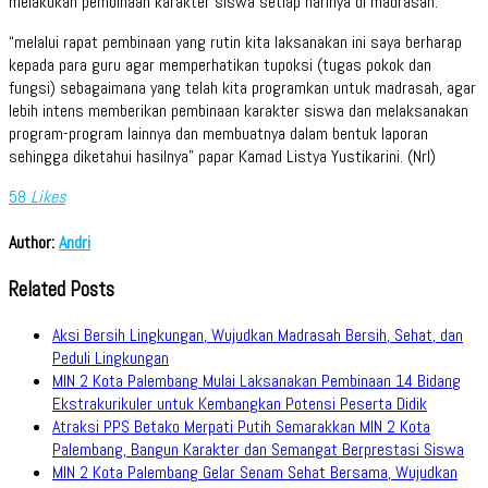
melakukan pembinaan karakter siswa setiap harinya di madrasah.
“melalui rapat pembinaan yang rutin kita laksanakan ini saya berharap
kepada para guru agar memperhatikan tupoksi (tugas pokok dan
fungsi) sebagaimana yang telah kita programkan untuk madrasah, agar
lebih intens memberikan pembinaan karakter siswa dan melaksanakan
program-program lainnya dan membuatnya dalam bentuk laporan
sehingga diketahui hasilnya” papar Kamad Listya Yustikarini. (Nrl)
58
Likes
Author:
Andri
Related Posts
Aksi Bersih Lingkungan, Wujudkan Madrasah Bersih, Sehat, dan
Peduli Lingkungan
MIN 2 Kota Palembang Mulai Laksanakan Pembinaan 14 Bidang
Ekstrakurikuler untuk Kembangkan Potensi Peserta Didik
Atraksi PPS Betako Merpati Putih Semarakkan MIN 2 Kota
Palembang, Bangun Karakter dan Semangat Berprestasi Siswa
MIN 2 Kota Palembang Gelar Senam Sehat Bersama, Wujudkan