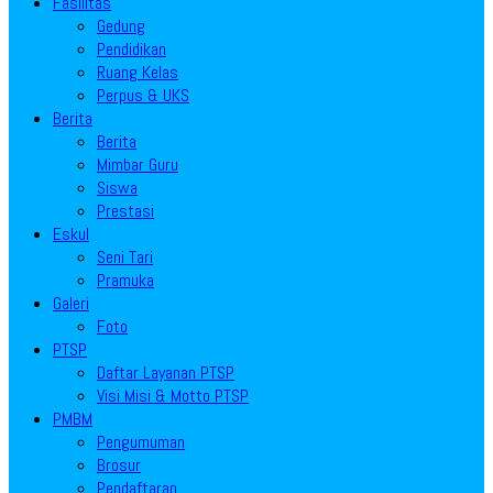
Fasilitas
Gedung
Pendidikan
Ruang Kelas
Perpus & UKS
Berita
Berita
Mimbar Guru
Siswa
Prestasi
Eskul
Seni Tari
Pramuka
Galeri
Foto
PTSP
Daftar Layanan PTSP
Visi Misi & Motto PTSP
PMBM
Pengumuman
Brosur
Pendaftaran