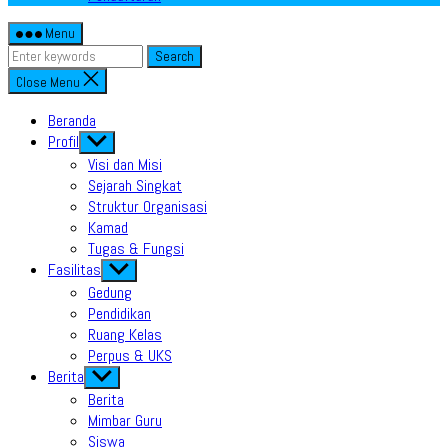
Menu
Search
Close Menu
Beranda
Profil
Show
sub
Visi dan Misi
menu
Sejarah Singkat
Struktur Organisasi
Kamad
Tugas & Fungsi
Fasilitas
Show
sub
Gedung
menu
Pendidikan
Ruang Kelas
Perpus & UKS
Berita
Show
sub
Berita
menu
Mimbar Guru
Siswa