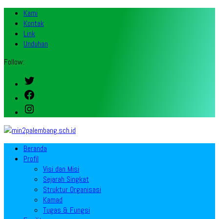
Kami
Kontak
Link
Unduhan
Follow:
Twitter
Facebook
Instagram
Beranda
Profil
Visi dan Misi
Sejarah Singkat
Struktur Organisasi
Kamad
Tugas & Fungsi