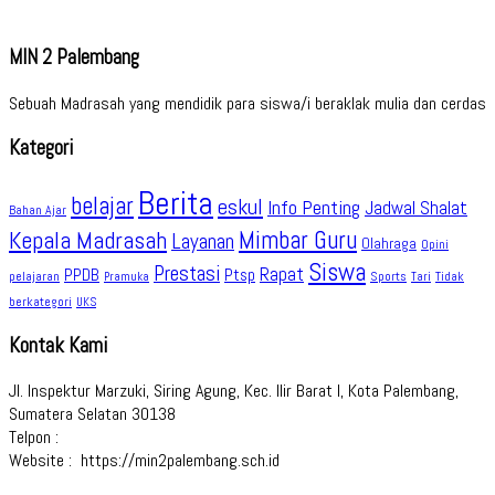
MIN 2 Palembang
Sebuah Madrasah yang mendidik para siswa/i beraklak mulia dan cerdas
Kategori
Berita
belajar
eskul
Info Penting
Jadwal Shalat
Bahan Ajar
Kepala Madrasah
Mimbar Guru
Layanan
Olahraga
Opini
Siswa
Prestasi
Rapat
PPDB
Ptsp
pelajaran
Sports
Tidak
Pramuka
Tari
berkategori
UKS
Kontak Kami
Jl. Inspektur Marzuki, Siring Agung, Kec. Ilir Barat I, Kota Palembang,
Sumatera Selatan 30138
Telpon :
Website : https://min2palembang.sch.id