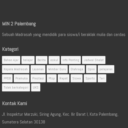
MIN 2 Palembang
Sebuah Madrasah yang mendidik para siswa/i beraklak mulia dan cerdas
Kategori
Bahan Ajar
belajar
Berita
eskul
Info Penting
Jadwal Shalat
Kepala Madrasah
Layanan
Mimbar Guru
Olahraga
Opini
pelajaran
PPDB
Pramuka
Prestasi
Ptsp
Rapat
Siswa
Sports
Tari
Tidak berkategori
UKS
Kontak Kami
Jl. Inspektur Marzuki, Siring Agung, Kec. Ilir Barat I, Kota Palembang,
Sumatera Selatan 30138