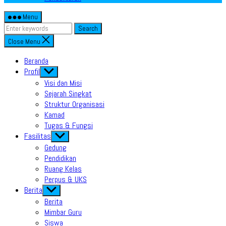
Menu
Search
Close Menu
Beranda
Profil
Show
sub
Visi dan Misi
menu
Sejarah Singkat
Struktur Organisasi
Kamad
Tugas & Fungsi
Fasilitas
Show
sub
Gedung
menu
Pendidikan
Ruang Kelas
Perpus & UKS
Berita
Show
sub
Berita
menu
Mimbar Guru
Siswa