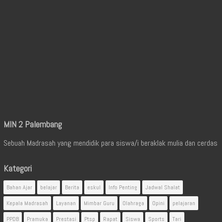
MIN 2 Palembang
Sebuah Madrasah yang mendidik para siswa/i beraklak mulia dan cerdas
Kategori
Bahan Ajar
belajar
Berita
eskul
Info Penting
Jadwal Shalat
Kepala Madrasah
Layanan
Mimbar Guru
Olahraga
Opini
pelajaran
PPDB
Pramuka
Prestasi
Ptsp
Rapat
Siswa
Sports
Tari