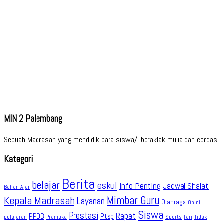
MIN 2 Palembang
Sebuah Madrasah yang mendidik para siswa/i beraklak mulia dan cerdas
Kategori
Berita
belajar
eskul
Info Penting
Jadwal Shalat
Bahan Ajar
Kepala Madrasah
Mimbar Guru
Layanan
Olahraga
Opini
Siswa
Prestasi
Rapat
PPDB
Ptsp
pelajaran
Sports
Tidak
Pramuka
Tari