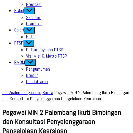
Prestasi
Eskul
Show
sub
Seni Tari
menu
Pramuka
Galeri
Show
sub
Foto
menu
PTSP
Show
sub
Daftar Layanan PTSP
menu
Visi Misi & Motto PTSP
PMBM
Show
sub
Pengumuman
menu
Brosur
Pendaftaran
min2palembang.sch.id
Berita
Pegawai MIN 2 Palembang Ikuti Bimbingan
dan Konsultasi Penyelenggaraan Pengelolaan Kearsipan
Pegawai MIN 2 Palembang Ikuti Bimbingan
dan Konsultasi Penyelenggaraan
Pengelolaan Kearsipan