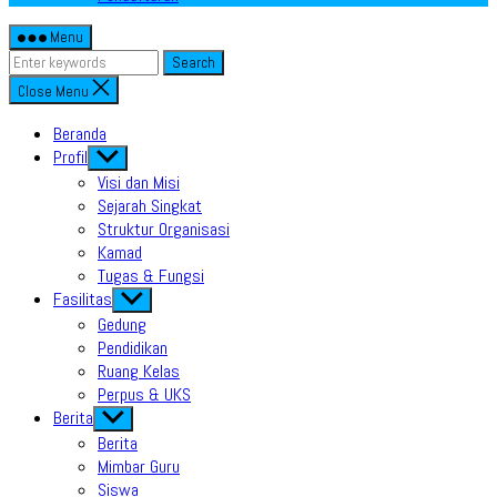
Menu
Search
Close Menu
Beranda
Profil
Show
sub
Visi dan Misi
menu
Sejarah Singkat
Struktur Organisasi
Kamad
Tugas & Fungsi
Fasilitas
Show
sub
Gedung
menu
Pendidikan
Ruang Kelas
Perpus & UKS
Berita
Show
sub
Berita
menu
Mimbar Guru
Siswa