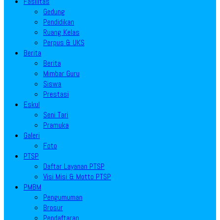
Fasilitas
Gedung
Pendidikan
Ruang Kelas
Perpus & UKS
Berita
Berita
Mimbar Guru
Siswa
Prestasi
Eskul
Seni Tari
Pramuka
Galeri
Foto
PTSP
Daftar Layanan PTSP
Visi Misi & Motto PTSP
PMBM
Pengumuman
Brosur
Pendaftaran