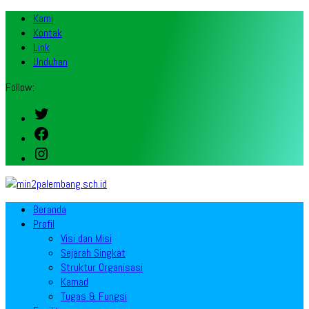
Kami
Kontak
Link
Unduhan
Follow:
Twitter
Facebook
Instagram
Beranda
Profil
Visi dan Misi
Sejarah Singkat
Struktur Organisasi
Kamad
Tugas & Fungsi