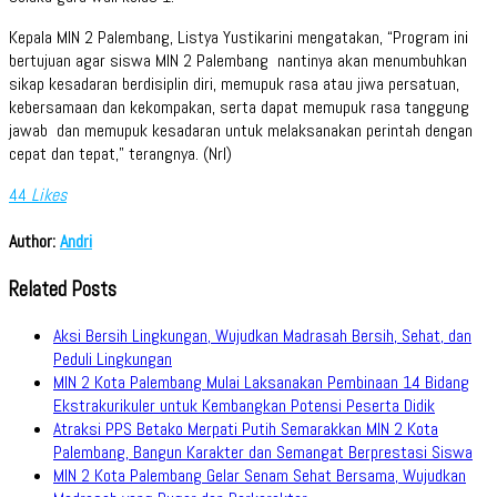
Kepala MIN 2 Palembang, Listya Yustikarini mengatakan, “Program ini
bertujuan agar siswa MIN 2 Palembang nantinya akan menumbuhkan
sikap kesadaran berdisiplin diri, memupuk rasa atau jiwa persatuan,
kebersamaan dan kekompakan, serta dapat memupuk rasa tanggung
jawab dan memupuk kesadaran untuk melaksanakan perintah dengan
cepat dan tepat,” terangnya. (Nrl)
44
Likes
Author:
Andri
Related Posts
Aksi Bersih Lingkungan, Wujudkan Madrasah Bersih, Sehat, dan
Peduli Lingkungan
MIN 2 Kota Palembang Mulai Laksanakan Pembinaan 14 Bidang
Ekstrakurikuler untuk Kembangkan Potensi Peserta Didik
Atraksi PPS Betako Merpati Putih Semarakkan MIN 2 Kota
Palembang, Bangun Karakter dan Semangat Berprestasi Siswa
MIN 2 Kota Palembang Gelar Senam Sehat Bersama, Wujudkan