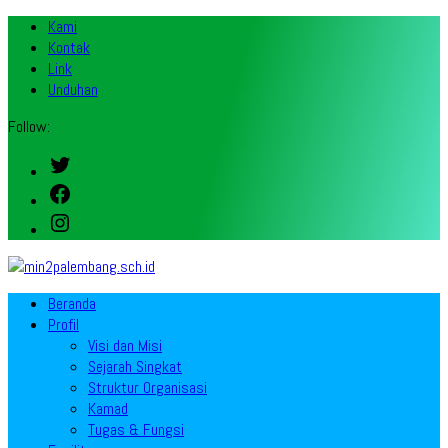
Kami
Kontak
Link
Unduhan
Follow:
Twitter
Facebook
Instagram
Beranda
Profil
Visi dan Misi
Sejarah Singkat
Struktur Organisasi
Kamad
Tugas & Fungsi