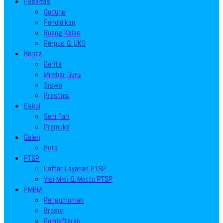
Fasilitas
Gedung
Pendidikan
Ruang Kelas
Perpus & UKS
Berita
Berita
Mimbar Guru
Siswa
Prestasi
Eskul
Seni Tari
Pramuka
Galeri
Foto
PTSP
Daftar Layanan PTSP
Visi Misi & Motto PTSP
PMBM
Pengumuman
Brosur
Pendaftaran