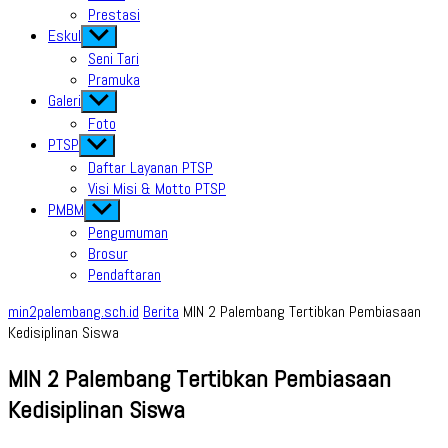
Prestasi
Eskul
Show
sub
Seni Tari
menu
Pramuka
Galeri
Show
sub
Foto
menu
PTSP
Show
sub
Daftar Layanan PTSP
menu
Visi Misi & Motto PTSP
PMBM
Show
sub
Pengumuman
menu
Brosur
Pendaftaran
min2palembang.sch.id
Berita
MIN 2 Palembang Tertibkan Pembiasaan
Kedisiplinan Siswa
MIN 2 Palembang Tertibkan Pembiasaan
Kedisiplinan Siswa