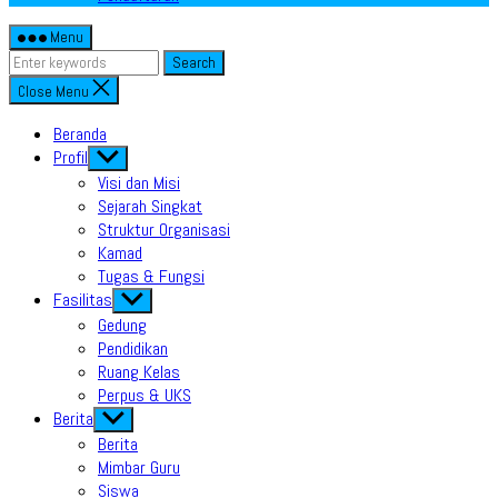
Menu
Search
Close Menu
Beranda
Profil
Show
sub
Visi dan Misi
menu
Sejarah Singkat
Struktur Organisasi
Kamad
Tugas & Fungsi
Fasilitas
Show
sub
Gedung
menu
Pendidikan
Ruang Kelas
Perpus & UKS
Berita
Show
sub
Berita
menu
Mimbar Guru
Siswa