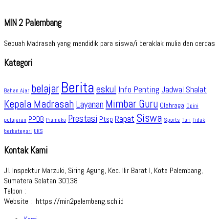
MIN 2 Palembang
Sebuah Madrasah yang mendidik para siswa/i beraklak mulia dan cerdas
Kategori
Berita
belajar
eskul
Info Penting
Jadwal Shalat
Bahan Ajar
Kepala Madrasah
Mimbar Guru
Layanan
Olahraga
Opini
Siswa
Prestasi
Rapat
PPDB
Ptsp
pelajaran
Sports
Tidak
Pramuka
Tari
berkategori
UKS
Kontak Kami
Jl. Inspektur Marzuki, Siring Agung, Kec. Ilir Barat I, Kota Palembang,
Sumatera Selatan 30138
Telpon :
Website : https://min2palembang.sch.id