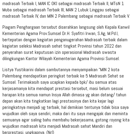
madrasah Terbaik I, MAN IC OKI sebagai madrasah Terbaik II, MTsN 1
Muba sebagai madrasah Terbaik III, MAN 2 Lubuk Linggau sebagai
madrasah Terbaik IV, dan MIN 2 Palembang sebagai madrasah Terbaik V.
Piagam Penghargaan tersebut diserahkan langsung oleh Kepala Kanwil
Kementerian Agama Prov.Sumsel Dr.H. Syafitri Irwan, S.Ag, M.Pd.I,
bertepatan dengan kegiatan penganugerahan Madrasah terbaik dalam
kegiatan seleksi Madrasah sehat tingkat Provinsi tahun 2022 dan
penyerahan surat keputusan izin operasional Madrasah swasta
dilingkungan Kantor Wilayah Kementerian Agama Provinsi Sumsel.
Listya Yustikarini dalam sambutannya menyampaikan “MIN 2 kota
Palembang mendapatkan peringkat terbaik ke 5 Madrasah Sehat se
Sumsel. Terimakasih saya ucapkan kepada bpk/ ibu semua atas
kerjasamanya kita mendapat prestasi tersebut, masi belum sesuai
harapan kita semua namun Insya Allah dimasa yg akan datang/ tahun
depan akan kita tingkatkan lagi prestasinya dan kita kejar lagi
peringkatnya menjadi yg terbaik, hal demikian tentunya tidak bisa saya
wujudkan oleh saya sendiri, maka dari itu saya mengajak dan meminta
semuanya agar saling bahu membahu bekerjasama, gotong royong kita
wujudkan madrasah kita menjadi Madrasah sehat Mandiri dan
berprestasi, ungkapnya. (Nrl)