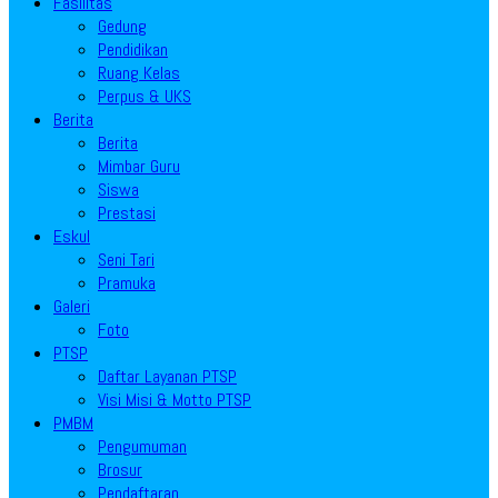
Fasilitas
Gedung
Pendidikan
Ruang Kelas
Perpus & UKS
Berita
Berita
Mimbar Guru
Siswa
Prestasi
Eskul
Seni Tari
Pramuka
Galeri
Foto
PTSP
Daftar Layanan PTSP
Visi Misi & Motto PTSP
PMBM
Pengumuman
Brosur
Pendaftaran