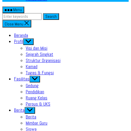
Menu
Search
Close Menu
Beranda
Profil
Show
sub
Visi dan Misi
menu
Sejarah Singkat
Struktur Organisasi
Kamad
Tugas & Fungsi
Fasilitas
Show
sub
Gedung
menu
Pendidikan
Ruang Kelas
Perpus & UKS
Berita
Show
sub
Berita
menu
Mimbar Guru
Siswa