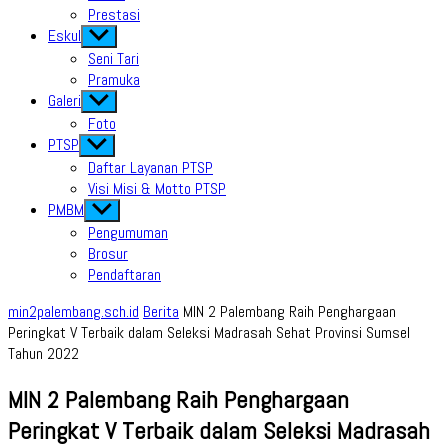
Prestasi
Eskul
Show
sub
Seni Tari
menu
Pramuka
Galeri
Show
sub
Foto
menu
PTSP
Show
sub
Daftar Layanan PTSP
menu
Visi Misi & Motto PTSP
PMBM
Show
sub
Pengumuman
menu
Brosur
Pendaftaran
min2palembang.sch.id
Berita
MIN 2 Palembang Raih Penghargaan
Peringkat V Terbaik dalam Seleksi Madrasah Sehat Provinsi Sumsel
Tahun 2022
MIN 2 Palembang Raih Penghargaan
Peringkat V Terbaik dalam Seleksi Madrasah