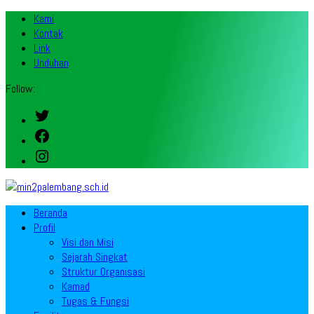
Kami
Kontak
Link
Unduhan
Follow:
Twitter
Facebook
Instagram
Beranda
Profil
Visi dan Misi
Sejarah Singkat
Struktur Organisasi
Kamad
Tugas & Fungsi