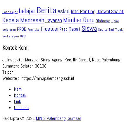
Berita
belajar
eskul
Info Penting
Jadwal Shalat
Bahan Ajar
Kepala Madrasah
Mimbar Guru
Layanan
Olahraga
Opini
Siswa
Prestasi
Rapat
PPDB
Ptsp
pelajaran
Sports
Tidak
Pramuka
Tari
berkategori
UKS
Kontak Kami
Jl. Inspektur Marzuki, Siring Agung, Kec. Ilir Barat I, Kota Palembang,
Sumatera Selatan 30138
Telpon :
Website : https://min2palembang.sch.id
Kami
Kontak
Link
Unduhan
Hak Cipta © 2021
MIN 2 Palembang, Sumsel