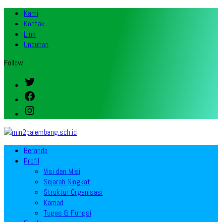
Kami
Kontak
Link
Unduhan
Follow:
Twitter
Facebook
Instagram
Beranda
Profil
Visi dan Misi
Sejarah Singkat
Struktur Organisasi
Kamad
Tugas & Fungsi