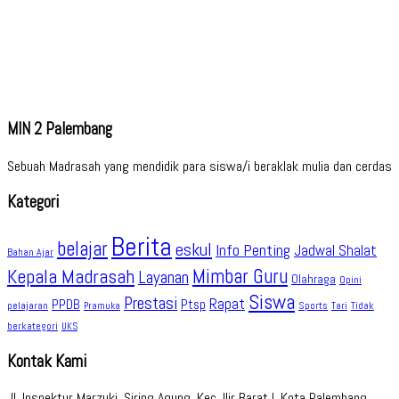
MIN 2 Palembang
Sebuah Madrasah yang mendidik para siswa/i beraklak mulia dan cerdas
Kategori
Berita
belajar
eskul
Info Penting
Jadwal Shalat
Bahan Ajar
Kepala Madrasah
Mimbar Guru
Layanan
Olahraga
Opini
Siswa
Prestasi
Rapat
PPDB
Ptsp
pelajaran
Sports
Tidak
Pramuka
Tari
berkategori
UKS
Kontak Kami
Jl. Inspektur Marzuki, Siring Agung, Kec. Ilir Barat I, Kota Palembang,