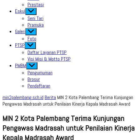
Prestasi
Eskul
Show
sub
Seni Tari
menu
Pramuka
Galeri
Show
sub
Foto
menu
PTSP
Show
sub
Daftar Layanan PTSP
menu
Visi Misi & Motto PTSP
PMBM
Show
sub
Pengumuman
menu
Brosur
Pendaftaran
min2palembang.sch.id
Berita
MIN 2 Kota Palembang Terima Kunjungan
Pengawas Madrasah untuk Penilaian Kinerja Kepala Madrasah Award
MIN 2 Kota Palembang Terima Kunjungan
Pengawas Madrasah untuk Penilaian Kinerja
Kepala Madrasah Award