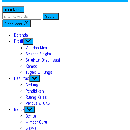
Menu
Search
Close Menu
Beranda
Profil
Show
sub
Visi dan Misi
menu
Sejarah Singkat
Struktur Organisasi
Kamad
Tugas & Fungsi
Fasilitas
Show
sub
Gedung
menu
Pendidikan
Ruang Kelas
Perpus & UKS
Berita
Show
sub
Berita
menu
Mimbar Guru
Siswa