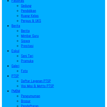
Fasilitas
Gedung
Pendidikan
Ruang Kelas
Perpus & UKS
Berita
Berita
Mimbar Guru
Siswa
Prestasi
Eskul
Seni Tari
Pramuka
Galeri
Foto
PTSP
Daftar Layanan PTSP
Visi Misi & Motto PTSP
PMBM
Pengumuman
Brosur
Pendaftaran