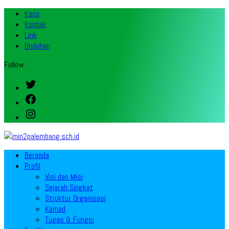
Kami
Kontak
Link
Unduhan
Follow:
Twitter
Facebook
Instagram
Beranda
Profil
Visi dan Misi
Sejarah Singkat
Struktur Organisasi
Kamad
Tugas & Fungsi