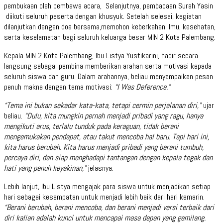
pembukaan oleh pembawa acara, Selanjutnya, pembacaan Surah Yasin
diikuti seluruh peserta dengan khusyuk. Setelah selesai, kegiatan
dilanjutkan dengan doa bersama,memohon keberkahan ilmu, kesehatan,
serta keselamatan bagi seluruh keluarga besar MIN 2 Kota Palembang.
Kepala MIN 2 Kota Palembang, Ibu Listya Yustikarini, hadir secara
langsung sebagai pembina memberikan arahan serta motivasi kepada
seluruh siswa dan guru. Dalam arahannya, beliau menyampaikan pesan
penuh makna dengan tema motivasi:
“I Was Deference.”
“Tema ini bukan sekadar kata-kata, tetapi cermin perjalanan diri,”
ujar
beliau.
“Dulu, kita mungkin pernah menjadi pribadi yang ragu, hanya
mengikuti arus, terlalu tunduk pada keraguan, tidak berani
mengemukakan pendapat, atau takut mencoba hal baru. Tapi hari ini,
kita harus berubah. Kita harus menjadi pribadi yang berani tumbuh,
percaya diri, dan siap menghadapi tantangan dengan kepala tegak dan
hati yang penuh keyakinan,”
jelasnya.
Lebih lanjut, Ibu Listya mengajak para siswa untuk menjadikan setiap
hari sebagai kesempatan untuk menjadi lebih baik dari hari kemarin.
“Berani berubah, berani mencoba, dan berani menjadi versi terbaik dari
diri kalian adalah kunci untuk mencapai masa depan yang gemilang.