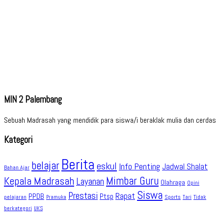
MIN 2 Palembang
Sebuah Madrasah yang mendidik para siswa/i beraklak mulia dan cerdas
Kategori
Berita
belajar
eskul
Info Penting
Jadwal Shalat
Bahan Ajar
Kepala Madrasah
Mimbar Guru
Layanan
Olahraga
Opini
Siswa
Prestasi
Rapat
PPDB
Ptsp
pelajaran
Sports
Tidak
Pramuka
Tari
berkategori
UKS