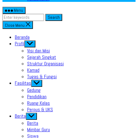
Menu
Search
Close Menu
Beranda
Profil
Show
sub
Visi dan Misi
menu
Sejarah Singkat
Struktur Organisasi
Kamad
Tugas & Fungsi
Fasilitas
Show
sub
Gedung
menu
Pendidikan
Ruang Kelas
Perpus & UKS
Berita
Show
sub
Berita
menu
Mimbar Guru
Siswa