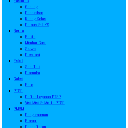
Fasilitas
Gedung
Pendidikan
Ruang Kelas
Perpus & UKS
Berita
Berita
Mimbar Guru
Siswa
Prestasi
Eskul
Seni Tari
Pramuka
Galeri
Foto
PTSP
Daftar Layanan PTSP
Visi Misi & Motto PTSP
PMBM
Pengumuman
Brosur
Pendaftaran