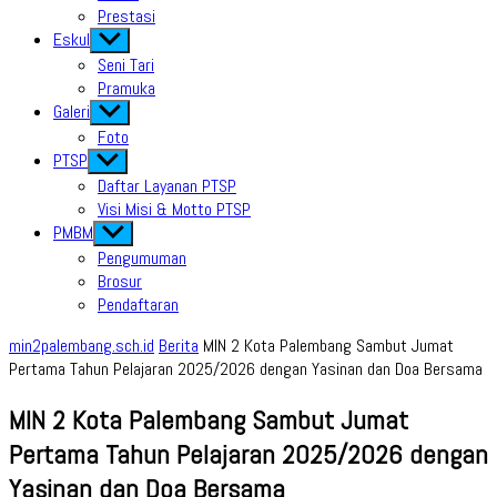
Prestasi
Eskul
Show
sub
Seni Tari
menu
Pramuka
Galeri
Show
sub
Foto
menu
PTSP
Show
sub
Daftar Layanan PTSP
menu
Visi Misi & Motto PTSP
PMBM
Show
sub
Pengumuman
menu
Brosur
Pendaftaran
min2palembang.sch.id
Berita
MIN 2 Kota Palembang Sambut Jumat
Pertama Tahun Pelajaran 2025/2026 dengan Yasinan dan Doa Bersama
MIN 2 Kota Palembang Sambut Jumat
Pertama Tahun Pelajaran 2025/2026 dengan
Yasinan dan Doa Bersama