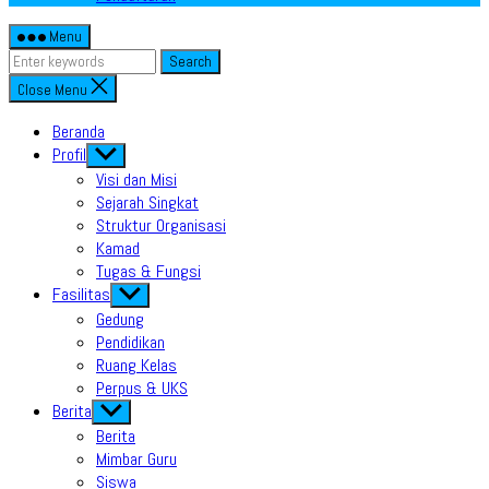
Menu
Search
Close Menu
Beranda
Profil
Show
sub
Visi dan Misi
menu
Sejarah Singkat
Struktur Organisasi
Kamad
Tugas & Fungsi
Fasilitas
Show
sub
Gedung
menu
Pendidikan
Ruang Kelas
Perpus & UKS
Berita
Show
sub
Berita
menu
Mimbar Guru
Siswa