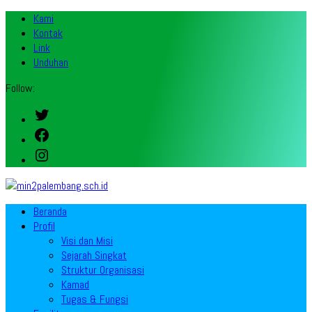
Kami
Kontak
Link
Unduhan
Follow:
Twitter
Facebook
Instagram
Beranda
Profil
Visi dan Misi
Sejarah Singkat
Struktur Organisasi
Kamad
Tugas & Fungsi