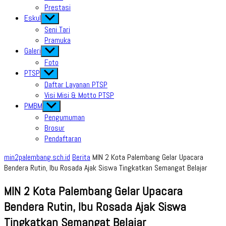
Prestasi
Eskul
Show
sub
Seni Tari
menu
Pramuka
Galeri
Show
sub
Foto
menu
PTSP
Show
sub
Daftar Layanan PTSP
menu
Visi Misi & Motto PTSP
PMBM
Show
sub
Pengumuman
menu
Brosur
Pendaftaran
min2palembang.sch.id
Berita
MIN 2 Kota Palembang Gelar Upacara
Bendera Rutin, Ibu Rosada Ajak Siswa Tingkatkan Semangat Belajar
MIN 2 Kota Palembang Gelar Upacara
Bendera Rutin, Ibu Rosada Ajak Siswa
Tingkatkan Semangat Belajar