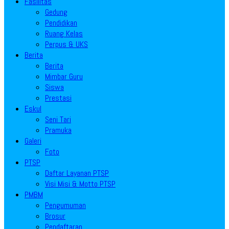
Fasilitas
Gedung
Pendidikan
Ruang Kelas
Perpus & UKS
Berita
Berita
Mimbar Guru
Siswa
Prestasi
Eskul
Seni Tari
Pramuka
Galeri
Foto
PTSP
Daftar Layanan PTSP
Visi Misi & Motto PTSP
PMBM
Pengumuman
Brosur
Pendaftaran