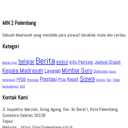
MIN 2 Palembang
Sebuah Madrasah yang mendidik para siswa/i beraklak mulia dan cerdas
Kategori
Berita
belajar
eskul
Info Penting
Jadwal Shalat
Bahan Ajar
Kepala Madrasah
Mimbar Guru
Layanan
Olahraga
Opini
Siswa
Prestasi
Rapat
PPDB
Ptsp
pelajaran
Sports
Tidak
Pramuka
Tari
berkategori
UKS
Kontak Kami
Jl. Inspektur Marzuki, Siring Agung, Kec. Ilir Barat I, Kota Palembang,
Sumatera Selatan 30138
Telpon :
Website : https://min2palembang.sch.id