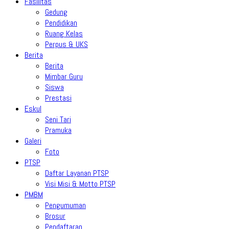
Fasilitas
Gedung
Pendidikan
Ruang Kelas
Perpus & UKS
Berita
Berita
Mimbar Guru
Siswa
Prestasi
Eskul
Seni Tari
Pramuka
Galeri
Foto
PTSP
Daftar Layanan PTSP
Visi Misi & Motto PTSP
PMBM
Pengumuman
Brosur
Pendaftaran