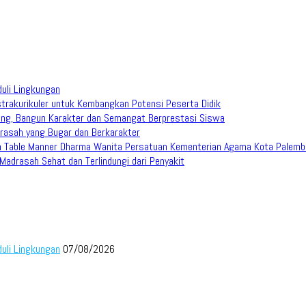
duli Lingkungan
trakurikuler untuk Kembangkan Potensi Peserta Didik
ang, Bangun Karakter dan Semangat Berprestasi Siswa
rasah yang Bugar dan Berkarakter
han Table Manner Dharma Wanita Persatuan Kementerian Agama Kota Palem
adrasah Sehat dan Terlindungi dari Penyakit
duli Lingkungan
07/08/2026