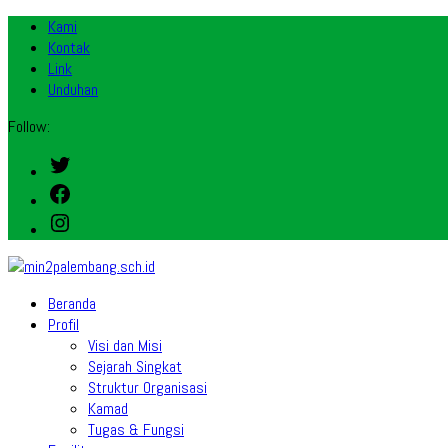
Kami
Kontak
Link
Unduhan
Follow:
Twitter
Facebook
Instagram
Beranda
Profil
Visi dan Misi
Sejarah Singkat
Struktur Organisasi
Kamad
Tugas & Fungsi