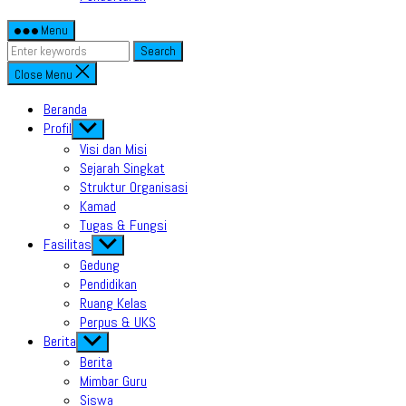
Menu
Search
Close Menu
Beranda
Profil
Show
sub
Visi dan Misi
menu
Sejarah Singkat
Struktur Organisasi
Kamad
Tugas & Fungsi
Fasilitas
Show
sub
Gedung
menu
Pendidikan
Ruang Kelas
Perpus & UKS
Berita
Show
sub
Berita
menu
Mimbar Guru
Siswa