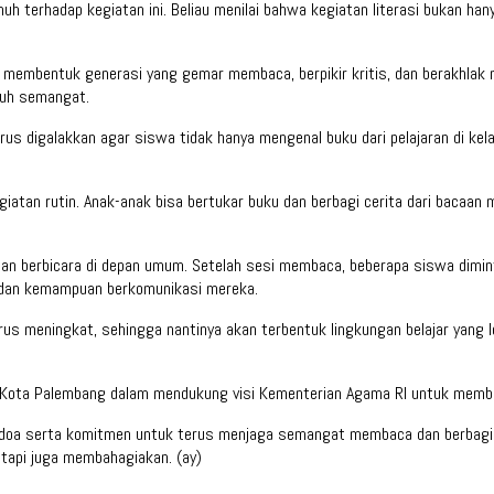
uh terhadap kegiatan ini. Beliau menilai bahwa kegiatan literasi bukan ha
h membentuk generasi yang gemar membaca, berpikir kritis, dan berakhla
enuh semangat.
erus digalakkan agar siswa tidak hanya mengenal buku dari pelajaran di ke
iatan rutin. Anak-anak bisa bertukar buku dan berbagi cerita dari bacaan
an berbicara di depan umum. Setelah sesi membaca, beberapa siswa dimin
ri dan kemampuan berkomunikasi mereka.
s meningkat, sehingga nantinya akan terbentuk lingkungan belajar yang lebih
N 2 Kota Palembang dalam mendukung visi Kementerian Agama RI untuk memba
 doa serta komitmen untuk terus menjaga semangat membaca dan berbagi i
etapi juga membahagiakan. (ay)