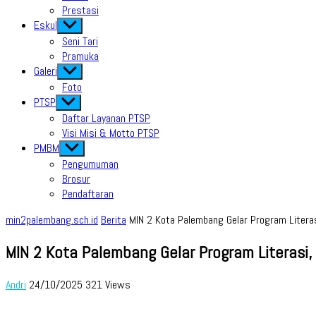
Prestasi
Eskul
Show
sub
Seni Tari
menu
Pramuka
Galeri
Show
sub
Foto
menu
PTSP
Show
sub
Daftar Layanan PTSP
menu
Visi Misi & Motto PTSP
PMBM
Show
sub
Pengumuman
menu
Brosur
Pendaftaran
min2palembang.sch.id
Berita
MIN 2 Kota Palembang Gelar Program Liter
MIN 2 Kota Palembang Gelar Program Literas
Andri
24/10/2025
321 Views