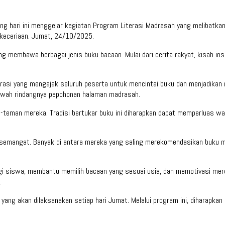
g hari ini menggelar kegiatan Program Literasi Madrasah yang melibatkan s
keceriaan. Jumat, 24/10/2025.
ng membawa berbagai jenis buku bacaan. Mulai dari cerita rakyat, kisah i
iterasi yang mengajak seluruh peserta untuk mencintai buku dan menjadi
awah rindangnya pepohonan halaman madrasah.
-teman mereka. Tradisi bertukar buku ini diharapkan dapat memperluas 
h semangat. Banyak di antara mereka yang saling merekomendasikan buku m
gi siswa, membantu memilih bacaan yang sesuai usia, dan memotivasi merek
.
h yang akan dilaksanakan setiap hari Jumat. Melalui program ini, diharapk