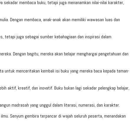
nya sekadar membaca buku, tetapi juga menanamkan nilai-nilai karakter,
k mulia. Dengan membaca, anak-anak akan memiliki wawasan luas dan
las, tetapi juga sebagai sumber kebahagiaan dan inspirasi dalam
 mereka. Dengan begitu, mereka akan belajar menghargai pengetahuan dan
ta untuk menceritakan kembali isi buku yang mereka baca kepada teman-
 aktif, kreatif, dan inovatif. Buku bukan lagi sekadar pelengkap belajar,
ngun madrasah yang unggul dalam literasi, numerasi, dan karakter.
lmu. Senyum gembira terpancar di wajah seluruh peserta, menandakan