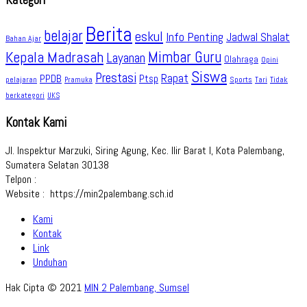
Kategori
Berita
belajar
eskul
Info Penting
Jadwal Shalat
Bahan Ajar
Kepala Madrasah
Mimbar Guru
Layanan
Olahraga
Opini
Siswa
Prestasi
Rapat
PPDB
Ptsp
pelajaran
Sports
Tidak
Pramuka
Tari
berkategori
UKS
Kontak Kami
Jl. Inspektur Marzuki, Siring Agung, Kec. Ilir Barat I, Kota Palembang,
Sumatera Selatan 30138
Telpon :
Website : https://min2palembang.sch.id
Kami
Kontak
Link
Unduhan
Hak Cipta © 2021
MIN 2 Palembang, Sumsel