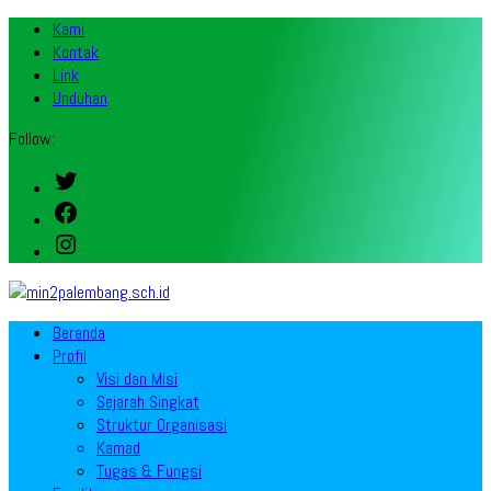
Kami
Kontak
Link
Unduhan
Follow:
Twitter
Facebook
Instagram
Beranda
Profil
Visi dan Misi
Sejarah Singkat
Struktur Organisasi
Kamad
Tugas & Fungsi