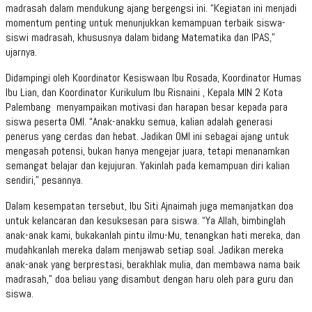
madrasah dalam mendukung ajang bergengsi ini. “Kegiatan ini menjadi
momentum penting untuk menunjukkan kemampuan terbaik siswa-
siswi madrasah, khususnya dalam bidang Matematika dan IPAS,”
ujarnya.
Didampingi oleh Koordinator Kesiswaan Ibu Rosada, Koordinator Humas
Ibu Lian, dan Koordinator Kurikulum Ibu Risnaini , Kepala MIN 2 Kota
Palembang menyampaikan motivasi dan harapan besar kepada para
siswa peserta OMI. “Anak-anakku semua, kalian adalah generasi
penerus yang cerdas dan hebat. Jadikan OMI ini sebagai ajang untuk
mengasah potensi, bukan hanya mengejar juara, tetapi menanamkan
semangat belajar dan kejujuran. Yakinlah pada kemampuan diri kalian
sendiri,” pesannya.
Dalam kesempatan tersebut, Ibu Siti Ajnaimah juga memanjatkan doa
untuk kelancaran dan kesuksesan para siswa. “Ya Allah, bimbinglah
anak-anak kami, bukakanlah pintu ilmu-Mu, tenangkan hati mereka, dan
mudahkanlah mereka dalam menjawab setiap soal. Jadikan mereka
anak-anak yang berprestasi, berakhlak mulia, dan membawa nama baik
madrasah,” doa beliau yang disambut dengan haru oleh para guru dan
siswa.