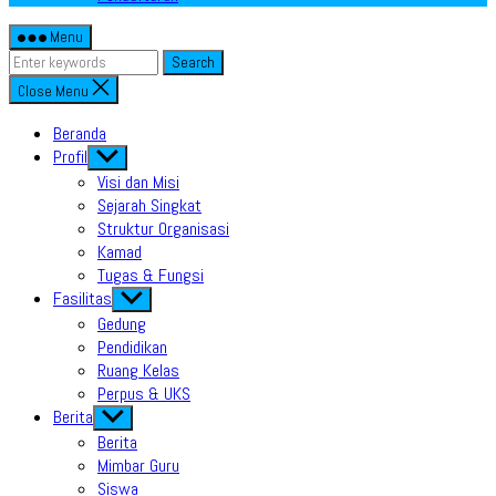
Menu
Search
Close Menu
Beranda
Profil
Show
sub
Visi dan Misi
menu
Sejarah Singkat
Struktur Organisasi
Kamad
Tugas & Fungsi
Fasilitas
Show
sub
Gedung
menu
Pendidikan
Ruang Kelas
Perpus & UKS
Berita
Show
sub
Berita
menu
Mimbar Guru
Siswa