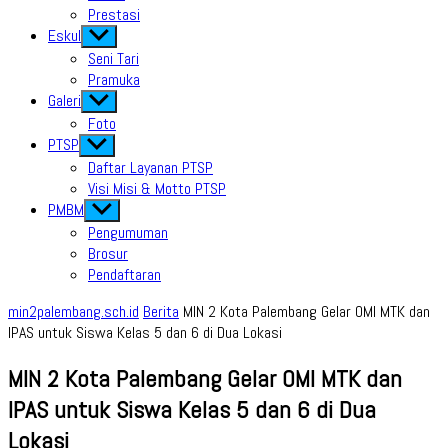
Prestasi
Eskul
Show
sub
Seni Tari
menu
Pramuka
Galeri
Show
sub
Foto
menu
PTSP
Show
sub
Daftar Layanan PTSP
menu
Visi Misi & Motto PTSP
PMBM
Show
sub
Pengumuman
menu
Brosur
Pendaftaran
min2palembang.sch.id
Berita
MIN 2 Kota Palembang Gelar OMI MTK dan
IPAS untuk Siswa Kelas 5 dan 6 di Dua Lokasi
MIN 2 Kota Palembang Gelar OMI MTK dan
IPAS untuk Siswa Kelas 5 dan 6 di Dua
Lokasi