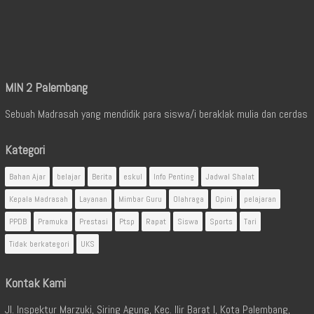
MIN 2 Palembang
Sebuah Madrasah yang mendidik para siswa/i beraklak mulia dan cerdas
Kategori
Bahan Ajar
belajar
Berita
eskul
Info Penting
Jadwal Shalat
Kepala Madrasah
Layanan
Mimbar Guru
Olahraga
Opini
pelajaran
PPDB
Pramuka
Prestasi
Ptsp
Rapat
Siswa
Sports
Tari
Tidak berkategori
UKS
Kontak Kami
Jl. Inspektur Marzuki, Siring Agung, Kec. Ilir Barat I, Kota Palembang,