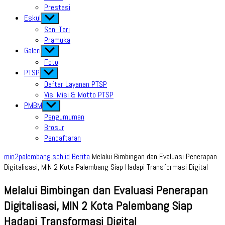
Prestasi
Eskul
Show
sub
Seni Tari
menu
Pramuka
Galeri
Show
sub
Foto
menu
PTSP
Show
sub
Daftar Layanan PTSP
menu
Visi Misi & Motto PTSP
PMBM
Show
sub
Pengumuman
menu
Brosur
Pendaftaran
min2palembang.sch.id
Berita
Melalui Bimbingan dan Evaluasi Penerapan
Digitalisasi, MIN 2 Kota Palembang Siap Hadapi Transformasi Digital
Melalui Bimbingan dan Evaluasi Penerapan
Digitalisasi, MIN 2 Kota Palembang Siap
Hadapi Transformasi Digital