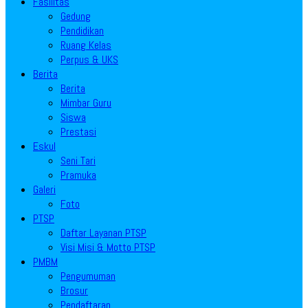
Fasilitas
Gedung
Pendidikan
Ruang Kelas
Perpus & UKS
Berita
Berita
Mimbar Guru
Siswa
Prestasi
Eskul
Seni Tari
Pramuka
Galeri
Foto
PTSP
Daftar Layanan PTSP
Visi Misi & Motto PTSP
PMBM
Pengumuman
Brosur
Pendaftaran