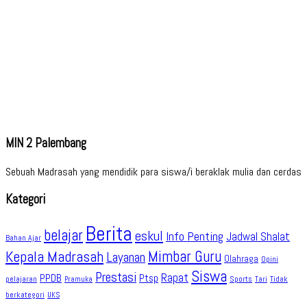
MIN 2 Palembang
Sebuah Madrasah yang mendidik para siswa/i beraklak mulia dan cerdas
Kategori
Berita
belajar
eskul
Info Penting
Jadwal Shalat
Bahan Ajar
Kepala Madrasah
Mimbar Guru
Layanan
Olahraga
Opini
Siswa
Prestasi
Rapat
PPDB
Ptsp
pelajaran
Sports
Tidak
Pramuka
Tari
berkategori
UKS