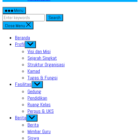
Menu
Search
Close Menu
Beranda
Profil
Show
sub
Visi dan Misi
menu
Sejarah Singkat
Struktur Organisasi
Kamad
Tugas & Fungsi
Fasilitas
Show
sub
Gedung
menu
Pendidikan
Ruang Kelas
Perpus & UKS
Berita
Show
sub
Berita
menu
Mimbar Guru
Siswa