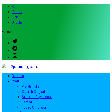
Kami
Kontak
Link
Unduhan
Follow:
Twitter
Facebook
Instagram
Beranda
Profil
Visi dan Misi
Sejarah Singkat
Struktur Organisasi
Kamad
Tugas & Fungsi