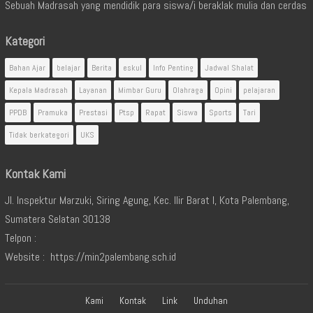
Sebuah Madrasah yang mendidik para siswa/i beraklak mulia dan cerdas
Kategori
Bahan Ajar
belajar
Berita
eskul
Info Penting
Jadwal Shalat
Kepala Madrasah
Layanan
Mimbar Guru
Olahraga
Opini
pelajaran
PPDB
Pramuka
Prestasi
Ptsp
Rapat
Siswa
Sports
Tari
Tidak berkategori
UKS
Kontak Kami
Jl. Inspektur Marzuki, Siring Agung, Kec. Ilir Barat I, Kota Palembang,
Sumatera Selatan 30138
Telpon :
Website : https://min2palembang.sch.id
Kami
Kontak
Link
Unduhan