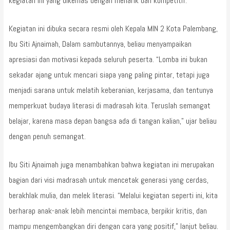
kegiatan ini yang dikemas dengan menarik dan kompetitif.
Kegiatan ini dibuka secara resmi oleh Kepala MIN 2 Kota Palembang,
Ibu Siti Ajnaimah, Dalam sambutannya, beliau menyampaikan
apresiasi dan motivasi kepada seluruh peserta. “Lomba ini bukan
sekadar ajang untuk mencari siapa yang paling pintar, tetapi juga
menjadi sarana untuk melatih keberanian, kerjasama, dan tentunya
memperkuat budaya literasi di madrasah kita. Teruslah semangat
belajar, karena masa depan bangsa ada di tangan kalian,” ujar beliau
dengan penuh semangat.
Ibu Siti Ajnaimah juga menambahkan bahwa kegiatan ini merupakan
bagian dari visi madrasah untuk mencetak generasi yang cerdas,
berakhlak mulia, dan melek literasi. “Melalui kegiatan seperti ini, kita
berharap anak-anak lebih mencintai membaca, berpikir kritis, dan
mampu mengembangkan diri dengan cara yang positif,” lanjut beliau.