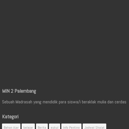
MIN 2 Palembang
Sebuah Madrasah yang mendidik para siswa/i beraklak mulia dan cerdas
Kategori
Bahan Ajar
belajar
Berita
eskul
Info Penting
Jadwal Shalat