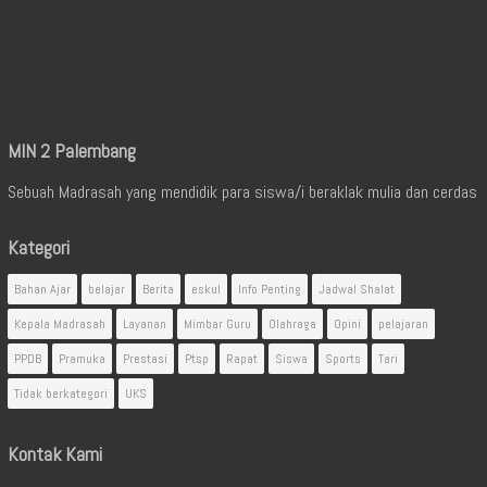
MIN 2 Palembang
Sebuah Madrasah yang mendidik para siswa/i beraklak mulia dan cerdas
Kategori
Bahan Ajar
belajar
Berita
eskul
Info Penting
Jadwal Shalat
Kepala Madrasah
Layanan
Mimbar Guru
Olahraga
Opini
pelajaran
PPDB
Pramuka
Prestasi
Ptsp
Rapat
Siswa
Sports
Tari
Tidak berkategori
UKS
Kontak Kami