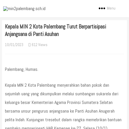
Menu
Kepala MIN 2 Kota Palembang Turut Berpartisipasi
Anjangsana di Panti Asuhan
10/01/2023
612 Views
Palembang, Humas.
Kepala MIN 2 Kota Palembang menyerahkan bahan pokok dan
sejumlah uang yang dikumpulkan melalui sumbangan sukarela dari
keluarga besar Kementerian Agama Provinsi Sumatera Selatan
bersama unsur pengurus anjangsana ke Panti Asuhan Anugerah
pelita Indah. Kunjungan tresebut dalam rangka memebrikan bantuan
sembako memperingati HAB Kemenag ke-77. Selasa (10/1).