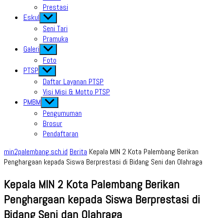
Prestasi
Eskul
Show
sub
Seni Tari
menu
Pramuka
Galeri
Show
sub
Foto
menu
PTSP
Show
sub
Daftar Layanan PTSP
menu
Visi Misi & Motto PTSP
PMBM
Show
sub
Pengumuman
menu
Brosur
Pendaftaran
min2palembang.sch.id
Berita
Kepala MIN 2 Kota Palembang Berikan
Penghargaan kepada Siswa Berprestasi di Bidang Seni dan Olahraga
Kepala MIN 2 Kota Palembang Berikan
Penghargaan kepada Siswa Berprestasi di
Bidang Seni dan Olahraga