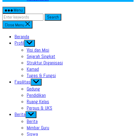
Menu
Search
Close Menu
Beranda
Profil
Show
sub
Visi dan Misi
menu
Sejarah Singkat
Struktur Organisasi
Kamad
Tugas & Fungsi
Fasilitas
Show
sub
Gedung
menu
Pendidikan
Ruang Kelas
Perpus & UKS
Berita
Show
sub
Berita
menu
Mimbar Guru
Siswa