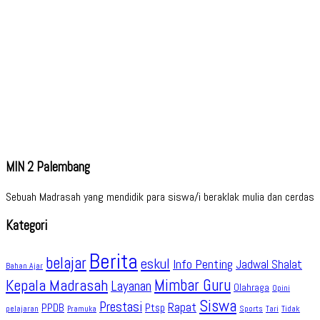
MIN 2 Palembang
Sebuah Madrasah yang mendidik para siswa/i beraklak mulia dan cerdas
Kategori
Berita
belajar
eskul
Info Penting
Jadwal Shalat
Bahan Ajar
Kepala Madrasah
Mimbar Guru
Layanan
Olahraga
Opini
Siswa
Prestasi
Rapat
PPDB
Ptsp
pelajaran
Sports
Tidak
Pramuka
Tari