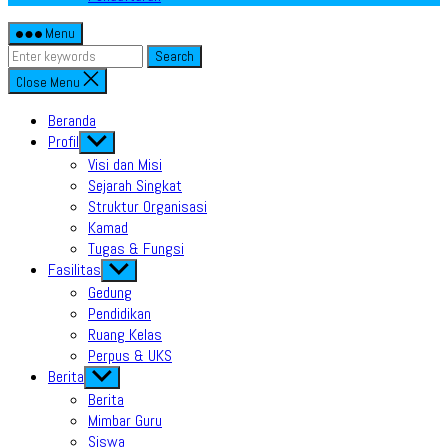
Menu
Search
Close Menu
Beranda
Profil
Show
sub
Visi dan Misi
menu
Sejarah Singkat
Struktur Organisasi
Kamad
Tugas & Fungsi
Fasilitas
Show
sub
Gedung
menu
Pendidikan
Ruang Kelas
Perpus & UKS
Berita
Show
sub
Berita
menu
Mimbar Guru
Siswa