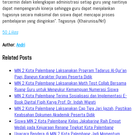
tercermin dalam kelengkapan administrasi setiap guru yang nantinya
dapat mempengaruhi kinerja sehingga guru dapat menjalankan
tugasnya secara maksimal dan siswa dapat mencapai proses
pembelajaran yang diinginkan”. Tegasnya. (Khairunisa/Nrl)
50
Likes
Author:
Andri
Related Posts
MIN 2 Kota Palembang Laksanakan Program Tadarus Al-Qur’an
Pagi, Bangun Karakter Qurani Peserta Didik
MIN 2 Kota Palembang Laksanakan Math Test Collab Bersama
Ruang Guru untuk Mengukur Kemampuan Numerasi Siswa
MIN 2 Kota Palembang Terima Sosialisasi dan Implementasi E-
Book Digital Fiqih Karya Prof. Dr. Indah Wigati
MIN 2 Kota Palembang Laksanakan Cap Tiga Jari Ijazah, Pastikan
Keabsahan Dokumen Akademik Peserta Didik
Siswa MIN 2 Kota Palembang Kelas Jakabaring Raih Empat
Medali pada Kejuaraan Renang Tingkat Kota Palembang
Upacara Bendera di MIN 2 Kota Palembang Jadi Momentum