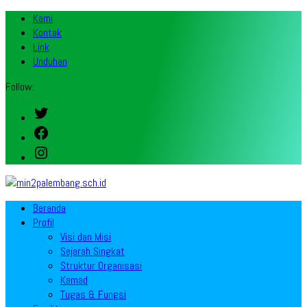
Kami
Kontak
Link
Unduhan
Follow:
Twitter
Facebook
Instagram
Beranda
Profil
Visi dan Misi
Sejarah Singkat
Struktur Organisasi
Kamad
Tugas & Fungsi