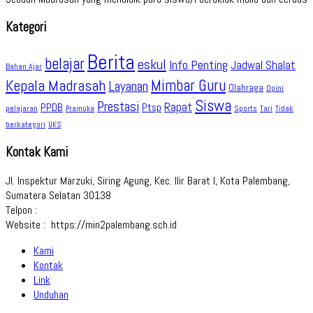
Kategori
Berita
belajar
eskul
Info Penting
Jadwal Shalat
Bahan Ajar
Kepala Madrasah
Mimbar Guru
Layanan
Olahraga
Opini
Siswa
Prestasi
Rapat
PPDB
Ptsp
pelajaran
Sports
Tidak
Pramuka
Tari
berkategori
UKS
Kontak Kami
Jl. Inspektur Marzuki, Siring Agung, Kec. Ilir Barat I, Kota Palembang,
Sumatera Selatan 30138
Telpon :
Website : https://min2palembang.sch.id
Kami
Kontak
Link
Unduhan