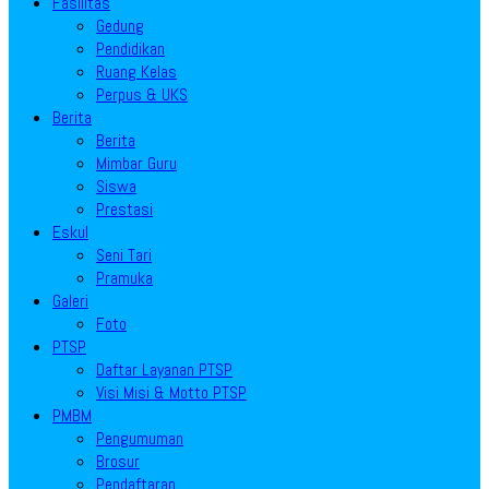
Fasilitas
Gedung
Pendidikan
Ruang Kelas
Perpus & UKS
Berita
Berita
Mimbar Guru
Siswa
Prestasi
Eskul
Seni Tari
Pramuka
Galeri
Foto
PTSP
Daftar Layanan PTSP
Visi Misi & Motto PTSP
PMBM
Pengumuman
Brosur
Pendaftaran