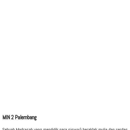
MIN 2 Palembang
Sebuah Madrasah yang mendidik para siswa/i beraklak mulia dan cerdas