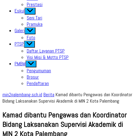
Prestasi
Eskul
Show
sub
Seni Tari
menu
Pramuka
Galeri
Show
sub
Foto
menu
PTSP
Show
sub
Daftar Layanan PTSP
menu
Visi Misi & Motto PTSP
PMBM
Show
sub
Pengumuman
menu
Brosur
Pendaftaran
min2palembang.sch.id
Berita
Kamad dibantu Pengawas dan Koordinator
Bidang Laksanakan Supervisi Akademik di MIN 2 Kota Palembang
Kamad dibantu Pengawas dan Koordinator
Bidang Laksanakan Supervisi Akademik di
MIN 2 Kota Palembang