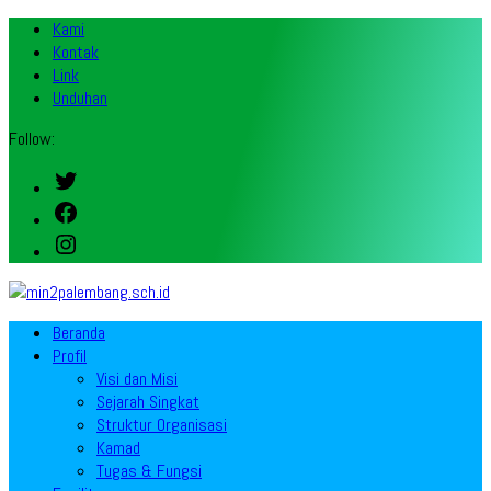
Kami
Kontak
Link
Unduhan
Follow:
Twitter
Facebook
Instagram
Beranda
Profil
Visi dan Misi
Sejarah Singkat
Struktur Organisasi
Kamad
Tugas & Fungsi