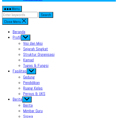
Menu
Search
Close Menu
Beranda
Profil
Show
sub
Visi dan Misi
menu
Sejarah Singkat
Struktur Organisasi
Kamad
Tugas & Fungsi
Fasilitas
Show
sub
Gedung
menu
Pendidikan
Ruang Kelas
Perpus & UKS
Berita
Show
sub
Berita
menu
Mimbar Guru
Siswa