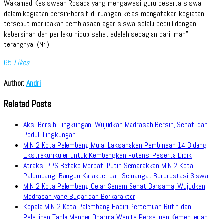
Wakamad Kesiswaan Rosada yang mengawasi guru beserta siswa
dalam kegiatan bersih-bersih di ruangan kelas mengatakan kegiatan
tersebut merupakan pembiasaan agar siswa selalu peduli dengan
kebersihan dan perilaku hidup sehat adalah sebagian dari iman”
terangnya. (Nrl)
65
Likes
Author:
Andri
Related Posts
Aksi Bersih Lingkungan, Wujudkan Madrasah Bersih, Sehat, dan
Peduli Lingkungan
MIN 2 Kota Palembang Mulai Laksanakan Pembinaan 14 Bidang
Ekstrakurikuler untuk Kembangkan Potensi Peserta Didik
Atraksi PPS Betako Merpati Putih Semarakkan MIN 2 Kota
Palembang, Bangun Karakter dan Semangat Berprestasi Siswa
MIN 2 Kota Palembang Gelar Senam Sehat Bersama, Wujudkan
Madrasah yang Bugar dan Berkarakter
Kepala MIN 2 Kota Palembang Hadiri Pertemuan Rutin dan
Pelatihan Table Manner Dharma Wanita Persatuan Kementerian