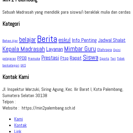
Sebuah Madrasah yang mendidik para siswa/i beraklak mulia dan cerdas
Kategori
Berita
belajar
eskul
Info Penting
Jadwal Shalat
Bahan Ajar
Kepala Madrasah
Mimbar Guru
Layanan
Olahraga
Opini
Siswa
Prestasi
Rapat
PPDB
Ptsp
pelajaran
Sports
Tidak
Pramuka
Tari
berkategori
UKS
Kontak Kami
Jl. Inspektur Marzuki, Siring Agung, Kec. Ilir Barat I, Kota Palembang,
Sumatera Selatan 30138
Telpon :
Website : https://min2palembang.sch.id
Kami
Kontak
Link