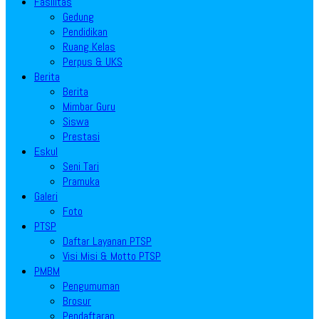
Fasilitas
Gedung
Pendidikan
Ruang Kelas
Perpus & UKS
Berita
Berita
Mimbar Guru
Siswa
Prestasi
Eskul
Seni Tari
Pramuka
Galeri
Foto
PTSP
Daftar Layanan PTSP
Visi Misi & Motto PTSP
PMBM
Pengumuman
Brosur
Pendaftaran