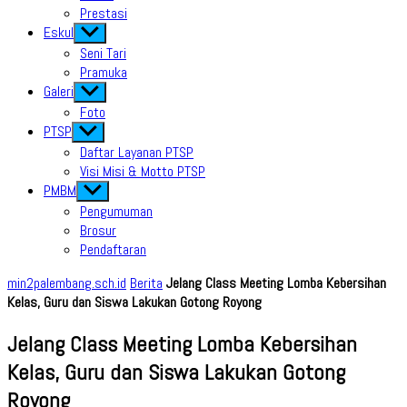
Prestasi
Eskul
Show
sub
Seni Tari
menu
Pramuka
Galeri
Show
sub
Foto
menu
PTSP
Show
sub
Daftar Layanan PTSP
menu
Visi Misi & Motto PTSP
PMBM
Show
sub
Pengumuman
menu
Brosur
Pendaftaran
min2palembang.sch.id
Berita
Jelang Class Meeting Lomba Kebersihan
Kelas, Guru dan Siswa Lakukan Gotong Royong
Jelang Class Meeting Lomba Kebersihan
Kelas, Guru dan Siswa Lakukan Gotong
Royong