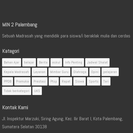
MIN 2 Palembang
Sebuah Madrasah yang mendidik para siswa/i beraklak mulia dan cerdas
Kategori
Bahan Ajar
belajar
Berita
eskul
Info Penting
Jadwal Shalat
Kepala Madrasah
Layanan
Mimbar Guru
Olahraga
Opini
pelajaran
PPDB
Pramuka
Prestasi
Ptsp
Rapat
Siswa
Sports
Tari
Tidak berkategori
UKS
Kontak Kami
Jl. Inspektur Marzuki, Siring Agung, Kec. Ilir Barat I, Kota Palembang,
Sumatera Selatan 30138