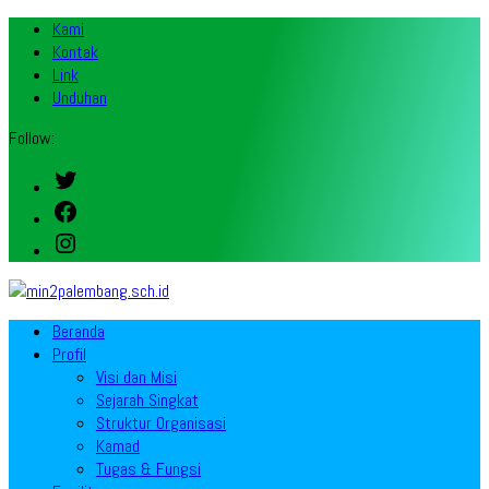
Kami
Kontak
Link
Unduhan
Follow:
Twitter
Facebook
Instagram
Beranda
Profil
Visi dan Misi
Sejarah Singkat
Struktur Organisasi
Kamad
Tugas & Fungsi