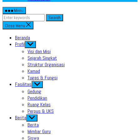
Menu
Search
Close Menu
Beranda
Profil
Show
sub
Visi dan Misi
menu
Sejarah Singkat
Struktur Organisasi
Kamad
Tugas & Fungsi
Fasilitas
Show
sub
Gedung
menu
Pendidikan
Ruang Kelas
Perpus & UKS
Berita
Show
sub
Berita
menu
Mimbar Guru
Siswa