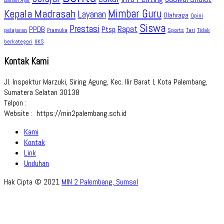
Bahan Ajar
Kepala Madrasah
Mimbar Guru
Layanan
Olahraga
Opini
Siswa
Prestasi
Rapat
PPDB
Ptsp
pelajaran
Sports
Tidak
Pramuka
Tari
berkategori
UKS
Kontak Kami
Jl. Inspektur Marzuki, Siring Agung, Kec. Ilir Barat I, Kota Palembang,
Sumatera Selatan 30138
Telpon :
Website : https://min2palembang.sch.id
Kami
Kontak
Link
Unduhan
Hak Cipta © 2021
MIN 2 Palembang, Sumsel