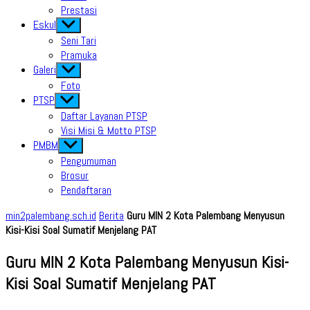
Prestasi
Eskul
Show
sub
Seni Tari
menu
Pramuka
Galeri
Show
sub
Foto
menu
PTSP
Show
sub
Daftar Layanan PTSP
menu
Visi Misi & Motto PTSP
PMBM
Show
sub
Pengumuman
menu
Brosur
Pendaftaran
min2palembang.sch.id
Berita
Guru MIN 2 Kota Palembang Menyusun
Kisi-Kisi Soal Sumatif Menjelang PAT
Guru MIN 2 Kota Palembang Menyusun Kisi-
Kisi Soal Sumatif Menjelang PAT