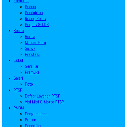
Fasilitas
Gedung
Pendidikan
Ruang Kelas
Perpus & UKS
Berita
Berita
Mimbar Guru
Siswa
Prestasi
Eskul
Seni Tari
Pramuka
Galeri
Foto
PTSP
Daftar Layanan PTSP
Visi Misi & Motto PTSP
PMBM
Pengumuman
Brosur
Pendaftaran