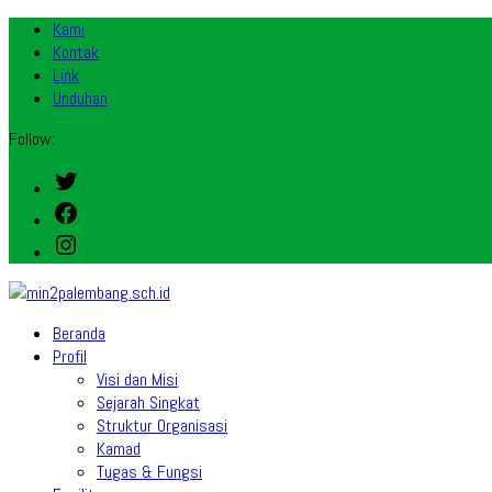
Kami
Kontak
Link
Unduhan
Follow:
Twitter
Facebook
Instagram
Beranda
Profil
Visi dan Misi
Sejarah Singkat
Struktur Organisasi
Kamad
Tugas & Fungsi