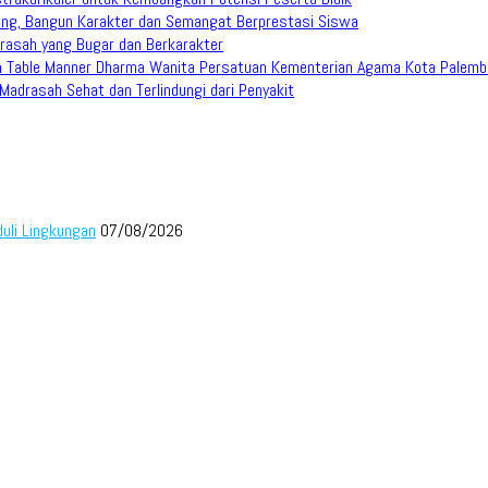
ang, Bangun Karakter dan Semangat Berprestasi Siswa
rasah yang Bugar dan Berkarakter
han Table Manner Dharma Wanita Persatuan Kementerian Agama Kota Palem
adrasah Sehat dan Terlindungi dari Penyakit
duli Lingkungan
07/08/2026