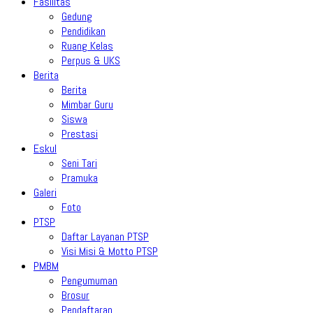
Fasilitas
Gedung
Pendidikan
Ruang Kelas
Perpus & UKS
Berita
Berita
Mimbar Guru
Siswa
Prestasi
Eskul
Seni Tari
Pramuka
Galeri
Foto
PTSP
Daftar Layanan PTSP
Visi Misi & Motto PTSP
PMBM
Pengumuman
Brosur
Pendaftaran