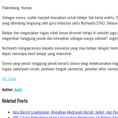
Palembang, Humas.
Sebagai siswa, sudah menjadi kewajiban untuk belajar tak kenal waktu. 
yang dibimbing langsung oleh guru kelasnya yaitu Nurhayati,S.Pd,I. Selasa
Belajar dan megerjakan tugas tidak hanya dirumah tetapi di sekolah ju
megemban tanggung jawab dan kewajiban sebagai warga sekolah” ungkap
Nurhayati mengapresiasi kepada siswanya yang mau belajar dengan mema
dapat mencapai hasil belajar yang maksimal.
Siswa yang penuh tanggung jawab berarti siswa yang melaksanakan kegi
tugas, pekerjaan rumah, penilaian tengah semester, penelian akhir semeste
40
Likes
Author:
Andri
Related Posts
Aksi Bersih Lingkungan, Wujudkan Madrasah Bersih, Sehat, dan Pe
MIN 2 Kota Palembang Mulai Laksanakan Pembinaan 14 Bidang Eks