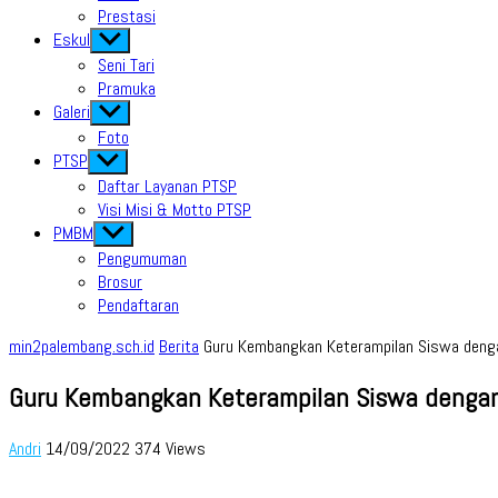
Prestasi
Eskul
Show
sub
Seni Tari
menu
Pramuka
Galeri
Show
sub
Foto
menu
PTSP
Show
sub
Daftar Layanan PTSP
menu
Visi Misi & Motto PTSP
PMBM
Show
sub
Pengumuman
menu
Brosur
Pendaftaran
min2palembang.sch.id
Berita
Guru Kembangkan Keterampilan Siswa dengan
Guru Kembangkan Keterampilan Siswa dengan B
Andri
14/09/2022
374 Views