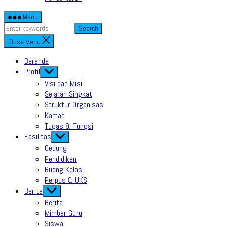
Menu
Search
Close Menu
Beranda
Profil
Show
sub
Visi dan Misi
menu
Sejarah Singkat
Struktur Organisasi
Kamad
Tugas & Fungsi
Fasilitas
Show
sub
Gedung
menu
Pendidikan
Ruang Kelas
Perpus & UKS
Berita
Show
sub
Berita
menu
Mimbar Guru
Siswa