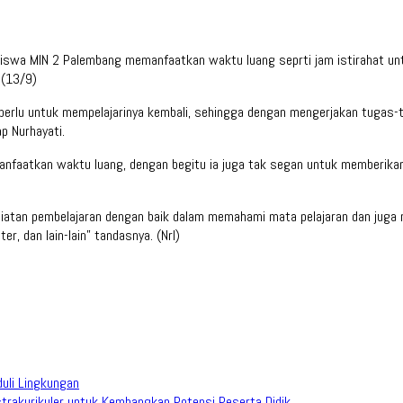
Siswa MIN 2 Palembang memanfaatkan waktu luang seprti jam istirahat untu
 (13/9)
ga perlu untuk mempelajarinya kembali, sehingga dengan mengerjakan tuga
 Nurhayati.
nfaatkan waktu luang, dengan begitu ia juga tak segan untuk memberika
atan pembelajaran dengan baik dalam memahami mata pelajaran dan juga me
r, dan lain-lain” tandasnya. (Nrl)
duli Lingkungan
trakurikuler untuk Kembangkan Potensi Peserta Didik