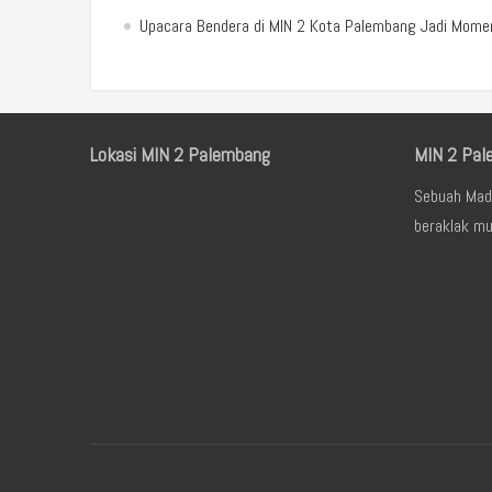
Upacara Bendera di MIN 2 Kota Palembang Jadi Mom
Lokasi MIN 2 Palembang
MIN 2 Pal
Sebuah Mad
beraklak mu