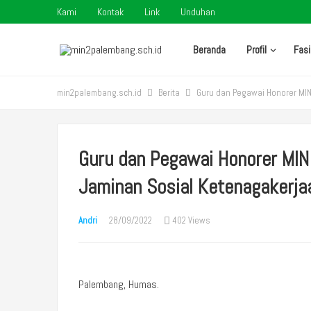
Kami
Kontak
Link
Unduhan
Beranda
Profil
Fasi
min2palembang.sch.id
Berita
Guru dan Pegawai Honorer MIN 
Guru dan Pegawai Honorer MIN 
Jaminan Sosial Ketenagakerja
Andri
28/09/2022
402 Views
Palembang, Humas.