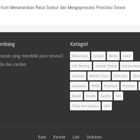
entum Menanamkan Rasa Syukur dan Mengapresiasi Prestasi Siswa
embang
Kategori
rasah yang mendidik para siswa/i
Bahan Ajar
belajar
Berita
eskul
lia dan cerdas
Info Penting
Jadwal Shalat
Kepala Mad
Layanan
Mimbar Guru
Olahraga
Opin
pelajaran
PPDB
Pramuka
Prestasi
Rapat
Siswa
Sports
Tari
Tidak berkategori
UKS
Kami
Kontak
Link
Unduhan