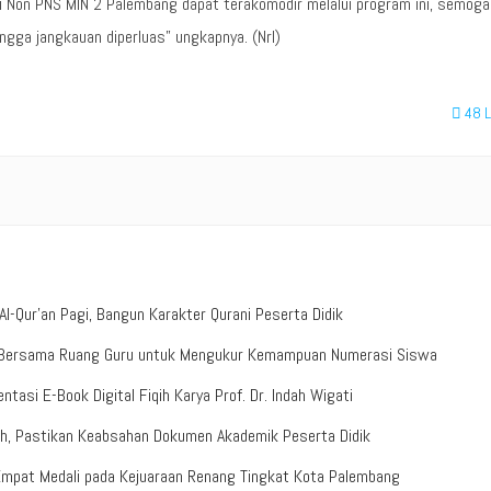
 Non PNS MIN 2 Palembang dapat terakomodir melalui program ini, semoga
ingga jangkauan diperluas” ungkapnya. (Nrl)
48
L
-Qur’an Pagi, Bangun Karakter Qurani Peserta Didik
b Bersama Ruang Guru untuk Mengukur Kemampuan Numerasi Siswa
tasi E-Book Digital Fiqih Karya Prof. Dr. Indah Wigati
ah, Pastikan Keabsahan Dokumen Akademik Peserta Didik
Empat Medali pada Kejuaraan Renang Tingkat Kota Palembang