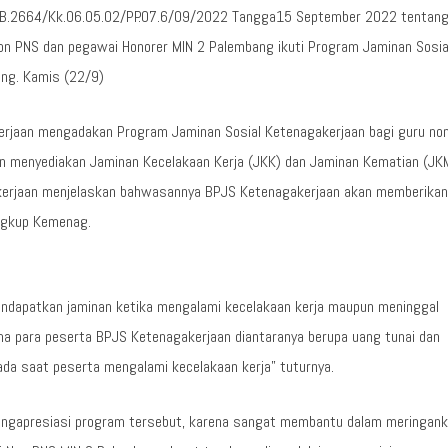
no.B.2664/Kk.06.05.02/PP.07.6/09/2022 Tangga15 September 2022 tentan
non PNS dan pegawai Honorer MIN 2 Palembang ikuti Program Jaminan Sosia
ang. Kamis (22/9)
erjaan mengadakan Program Jaminan Sosial Ketenagakerjaan bagi guru no
n menyediakan Jaminan Kecelakaan Kerja (JKK) dan Jaminan Kematian (JK
akerjaan menjelaskan bahwasannya BPJS Ketenagakerjaan akan memberikan
ingkup Kemenag.
mendapatkan jaminan ketika mengalami kecelakaan kerja maupun meninggal
rima para peserta BPJS Ketenagakerjaan diantaranya berupa uang tunai dan
da saat peserta mengalami kecelakaan kerja” tuturnya.
Mengapresiasi program tersebut, karena sangat membantu dalam meringan