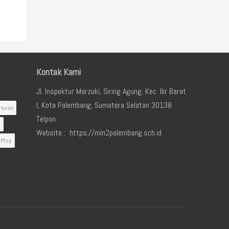
Kontak Kami
Jl. Inspektur Marzuki, Siring Agung, Kec. Ilir Barat
I, Kota Palembang, Sumatera Selatan 30138
rasah
Telpon :
i
Website : https://min2palembang.sch.id
Ptsp