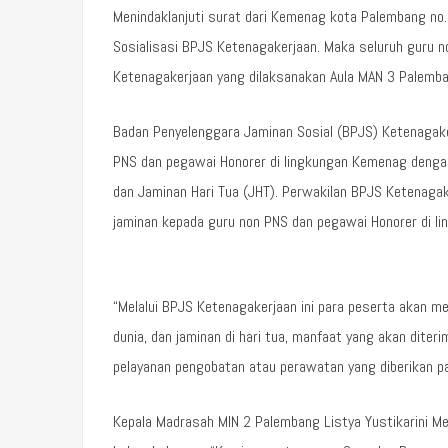
Menindaklanjuti surat dari Kemenag kota Palembang 
Sosialisasi BPJS Ketenagakerjaan. Maka seluruh guru 
Ketenagakerjaan yang dilaksanakan Aula MAN 3 Palemb
Badan Penyelenggara Jaminan Sosial (BPJS) Ketenagak
PNS dan pegawai Honorer di lingkungan Kemenag denga
dan Jaminan Hari Tua (JHT). Perwakilan BPJS Ketenag
jaminan kepada guru non PNS dan pegawai Honorer di l
“Melalui BPJS Ketenagakerjaan ini para peserta akan 
dunia, dan jaminan di hari tua, manfaat yang akan dite
pelayanan pengobatan atau perawatan yang diberikan pa
Kepala Madrasah MIN 2 Palembang Listya Yustikarini 