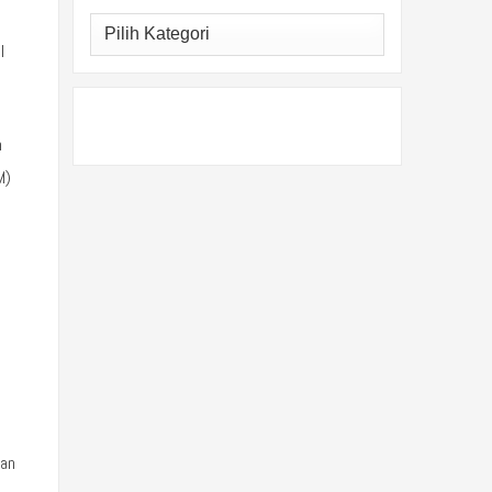
g
Kategori
l
n
M)
kan