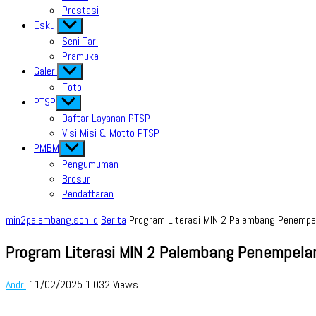
Prestasi
Eskul
Show
sub
Seni Tari
menu
Pramuka
Galeri
Show
sub
Foto
menu
PTSP
Show
sub
Daftar Layanan PTSP
menu
Visi Misi & Motto PTSP
PMBM
Show
sub
Pengumuman
menu
Brosur
Pendaftaran
min2palembang.sch.id
Berita
Program Literasi MIN 2 Palembang Penemp
Program Literasi MIN 2 Palembang Penempel
Andri
11/02/2025
1,032 Views