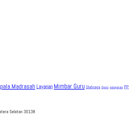
pala Madrasah
Mimbar Guru
Layanan
PP
Olahraga
Opini
pelajaran
umatera Selatan 30138