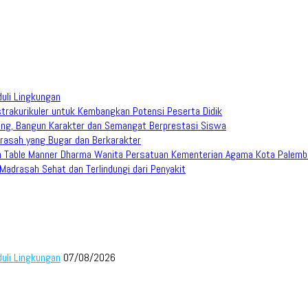
duli Lingkungan
trakurikuler untuk Kembangkan Potensi Peserta Didik
ang, Bangun Karakter dan Semangat Berprestasi Siswa
rasah yang Bugar dan Berkarakter
han Table Manner Dharma Wanita Persatuan Kementerian Agama Kota Palem
adrasah Sehat dan Terlindungi dari Penyakit
duli Lingkungan
07/08/2026