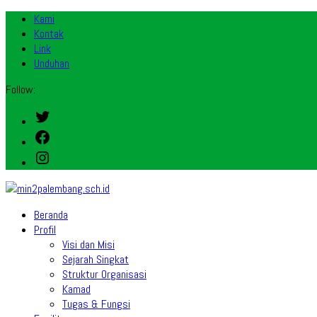
Kami
Kontak
Link
Unduhan
Follow:
Twitter
Facebook
Instagram
Beranda
Profil
Visi dan Misi
Sejarah Singkat
Struktur Organisasi
Kamad
Tugas & Fungsi