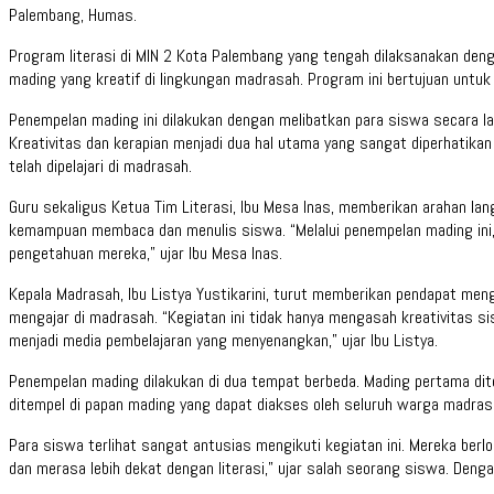
Palembang, Humas.
Program literasi di MIN 2 Kota Palembang yang tengah dilaksanakan den
mading yang kreatif di lingkungan madrasah. Program ini bertujuan unt
Penempelan mading ini dilakukan dengan melibatkan para siswa secara l
Kreativitas dan kerapian menjadi dua hal utama yang sangat diperhati
telah dipelajari di madrasah.
Guru sekaligus Ketua Tim Literasi, Ibu Mesa Inas, memberikan arahan l
kemampuan membaca dan menulis siswa. “Melalui penempelan mading ini, 
pengetahuan mereka,” ujar Ibu Mesa Inas.
Kepala Madrasah, Ibu Listya Yustikarini, turut memberikan pendapat me
mengajar di madrasah. “Kegiatan ini tidak hanya mengasah kreativitas s
menjadi media pembelajaran yang menyenangkan,” ujar Ibu Listya.
Penempelan mading dilakukan di dua tempat berbeda. Mading pertama dite
ditempel di papan mading yang dapat diakses oleh seluruh warga madras
Para siswa terlihat sangat antusias mengikuti kegiatan ini. Mereka ber
dan merasa lebih dekat dengan literasi,” ujar salah seorang siswa. Den