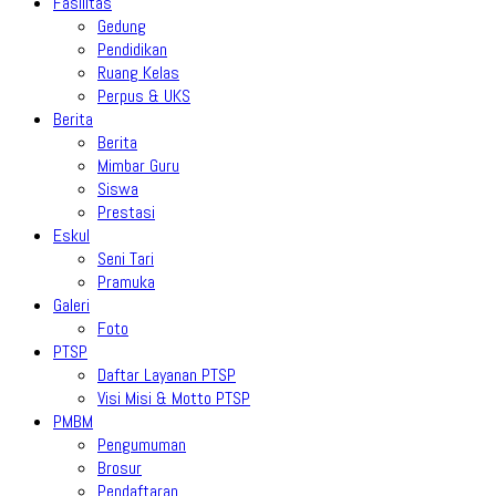
Fasilitas
Gedung
Pendidikan
Ruang Kelas
Perpus & UKS
Berita
Berita
Mimbar Guru
Siswa
Prestasi
Eskul
Seni Tari
Pramuka
Galeri
Foto
PTSP
Daftar Layanan PTSP
Visi Misi & Motto PTSP
PMBM
Pengumuman
Brosur
Pendaftaran