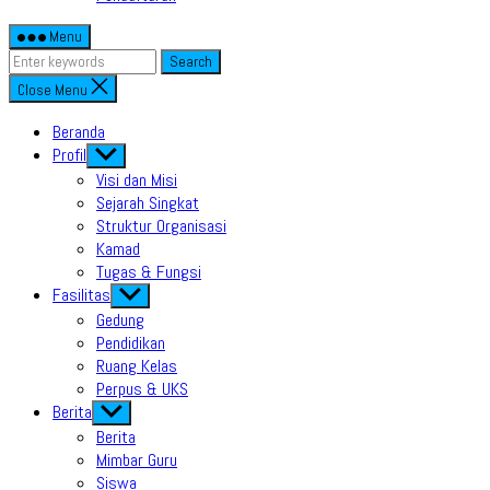
Menu
Search
Close Menu
Beranda
Profil
Show
sub
Visi dan Misi
menu
Sejarah Singkat
Struktur Organisasi
Kamad
Tugas & Fungsi
Fasilitas
Show
sub
Gedung
menu
Pendidikan
Ruang Kelas
Perpus & UKS
Berita
Show
sub
Berita
menu
Mimbar Guru
Siswa