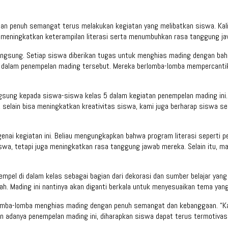
gan penuh semangat terus melakukan kegiatan yang melibatkan siswa. Kali
uk meningkatkan keterampilan literasi serta menumbuhkan rasa tanggung j
angsung. Setiap siswa diberikan tugas untuk menghias mading dengan bah
kan dalam penempelan mading tersebut. Mereka berlomba-lomba mempercan
angsung kepada siswa-siswa kelas 5 dalam kegiatan penempelan mading in
selain bisa meningkatkan kreativitas siswa, kami juga berharap siswa se
ngenai kegiatan ini. Beliau mengungkapkan bahwa program literasi seperti
iswa, tetapi juga meningkatkan rasa tanggung jawab mereka. Selain itu, 
mpel di dalam kelas sebagai bagian dari dekorasi dan sumber belajar yang
ah. Mading ini nantinya akan diganti berkala untuk menyesuaikan tema yan
lomba-lomba menghias mading dengan penuh semangat dan kebanggaan. “Kami 
gan adanya penempelan mading ini, diharapkan siswa dapat terus termotiva