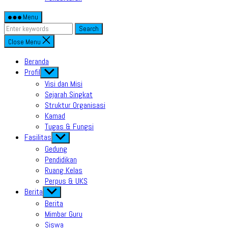
Menu
Search
Close Menu
Beranda
Profil
Show
sub
Visi dan Misi
menu
Sejarah Singkat
Struktur Organisasi
Kamad
Tugas & Fungsi
Fasilitas
Show
sub
Gedung
menu
Pendidikan
Ruang Kelas
Perpus & UKS
Berita
Show
sub
Berita
menu
Mimbar Guru
Siswa