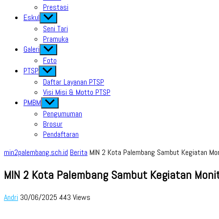
Prestasi
Eskul
Show
sub
Seni Tari
menu
Pramuka
Galeri
Show
sub
Foto
menu
PTSP
Show
sub
Daftar Layanan PTSP
menu
Visi Misi & Motto PTSP
PMBM
Show
sub
Pengumuman
menu
Brosur
Pendaftaran
min2palembang.sch.id
Berita
MIN 2 Kota Palembang Sambut Kegiatan Mon
MIN 2 Kota Palembang Sambut Kegiatan Monit
Andri
30/06/2025
443 Views