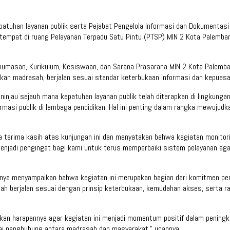
tuhan layanan publik serta Pejabat Pengelola Informasi dan Dokumentasi 
tempat di ruang Pelayanan Terpadu Satu Pintu (PTSP) MIN 2 Kota Palemban
ehumasan, Kurikulum, Kesiswaan, dan Sarana Prasarana MIN 2 Kota Palemba
ikan madrasah, berjalan sesuai standar keterbukaan informasi dan kepuas
injau sejauh mana kepatuhan layanan publik telah diterapkan di lingkungan 
rmasi publik di lembaga pendidikan. Hal ini penting dalam rangka mewujudk
sa terima kasih atas kunjungan ini dan menyatakan bahwa kegiatan monito
menjadi pengingat bagi kami untuk terus memperbaiki sistem pelayanan agar
nnya menyampaikan bahwa kegiatan ini merupakan bagian dari komitmen pe
ah berjalan sesuai dengan prinsip keterbukaan, kemudahan akses, serta ra
kan harapannya agar kegiatan ini menjadi momentum positif dalam peningka
i penghubung antara madrasah dan masyarakat,” ucapnya.