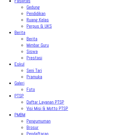
Fasilitas
Gedung
Pendidikan
Ruang Kelas
Perpus & UKS
Berita
Berita
Mimbar Guru
Siswa
Prestasi
Eskul
Seni Tari
Pramuka
Galeri
Foto
PTSP
Daftar Layanan PTSP
Visi Misi & Motto PTSP
PMBM
Pengumuman
Brosur
Pendaftaran