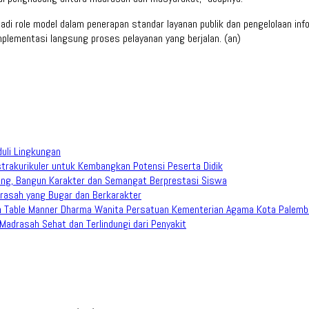
adi role model dalam penerapan standar layanan publik dan pengelolaan inf
mplementasi langsung proses pelayanan yang berjalan. (an)
duli Lingkungan
trakurikuler untuk Kembangkan Potensi Peserta Didik
ang, Bangun Karakter dan Semangat Berprestasi Siswa
rasah yang Bugar dan Berkarakter
han Table Manner Dharma Wanita Persatuan Kementerian Agama Kota Palem
adrasah Sehat dan Terlindungi dari Penyakit