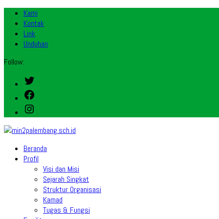
Kami
Kontak
Link
Unduhan
Follow:
Twitter
Facebook
Instagram
Beranda
Profil
Visi dan Misi
Sejarah Singkat
Struktur Organisasi
Kamad
Tugas & Fungsi