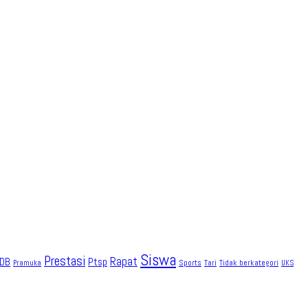
Siswa
Prestasi
Rapat
DB
Ptsp
Sports
Tidak berkategori
Pramuka
Tari
UKS