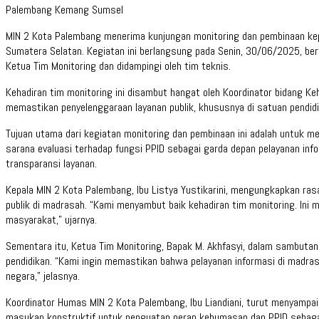
Palembang Kemang Sumsel
MIN 2 Kota Palembang menerima kunjungan monitoring dan pembinaan kepa
Sumatera Selatan. Kegiatan ini berlangsung pada Senin, 30/06/2025, ber
Ketua Tim Monitoring dan didampingi oleh tim teknis.
Kehadiran tim monitoring ini disambut hangat oleh Koordinator bidang K
memastikan penyelenggaraan layanan publik, khususnya di satuan pendid
Tujuan utama dari kegiatan monitoring dan pembinaan ini adalah untuk men
sarana evaluasi terhadap fungsi PPID sebagai garda depan pelayanan info
transparansi layanan.
Kepala MIN 2 Kota Palembang, Ibu Listya Yustikarini, mengungkapkan ra
publik di madrasah. “Kami menyambut baik kehadiran tim monitoring. Ini 
masyarakat,” ujarnya.
Sementara itu, Ketua Tim Monitoring, Bapak M. Akhfasyi, dalam sambuta
pendidikan. “Kami ingin memastikan bahwa pelayanan informasi di madras
negara,” jelasnya.
Koordinator Humas MIN 2 Kota Palembang, Ibu Liandiani, turut menyampai
masukan konstruktif untuk penguatan peran kehumasan dan PPID sebaga